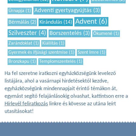
Adventi gyertyagyújtás (3)
Úrnapja (1)
Advent (6)
Bérmálás (2)
Kirándulás (14)
Szilveszter (4)
Borszentelés (3)
Ökumené (1)
Zarándoklat (1)
Kiállítás (1)
Gyermek és ifjúsági szentmise (1)
Szent Imre (1)
Bronzkapu (1)
Templomszentelés (1)
Ha fel szeretne iratkozni egyházközségünk levelező
listájára, ahol a vasárnapi hirdetésektől kezdve,
egyházközségünk mindennapjait érintő témákon át,
egymást segítő felajánlásokig olvashat, kattintson erre a
Hírlevél feliratkozás
linkre és kövesse az utána leírt
utasításokat!