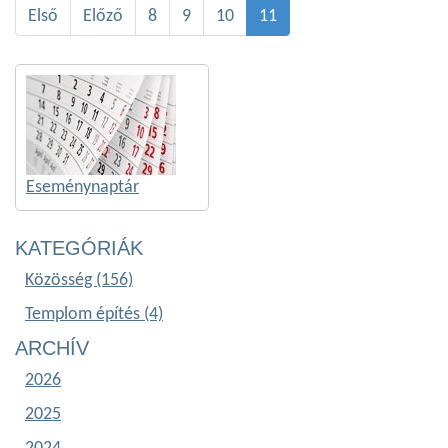
Első
Előző
8
9
10
11
Eseménynaptár
KATEGÓRIÁK
Közösség (156)
Templom építés (4)
ARCHÍV
2026
2025