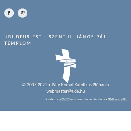
UBI DEUS EST - SZENT II. JÁNOS PÁL
TEMPLOM
© 2007-2021 • Páty Római Katolikus Plébánia
webmaster@ude.hu
A weblap a
WEB-SET
rendszeren üzemel. Készítette a
BIT-Hungary Kft.