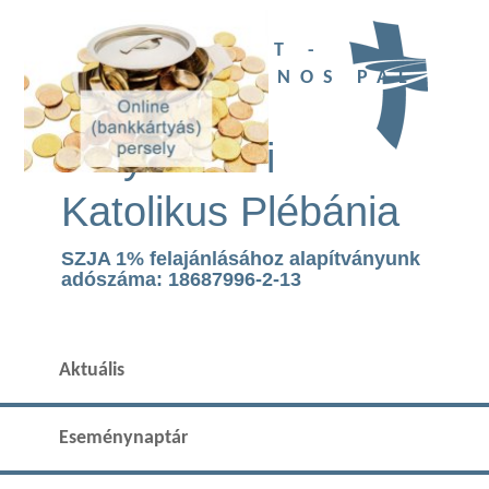
UBI DEUS EST -
SZENT II. JÁNOS PÁL
TEMPLOM
Páty Római
Katolikus Plébánia
SZJA 1% felajánlásához alapítványunk
adószáma: 18687996-2-13
Aktuális
Eseménynaptár