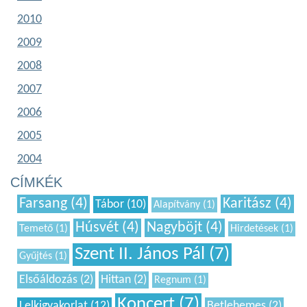
2010
2009
2008
2007
2006
2005
2004
CÍMKÉK
Farsang (4)
Karitász (4)
Tábor (10)
Alapítvány (1)
Húsvét (4)
Nagyböjt (4)
Temető (1)
Hirdetések (1)
Szent II. János Pál (7)
Gyűjtés (1)
Elsőáldozás (2)
Hittan (2)
Regnum (1)
Koncert (7)
Lelkigyakorlat (12)
Betlehemes (2)