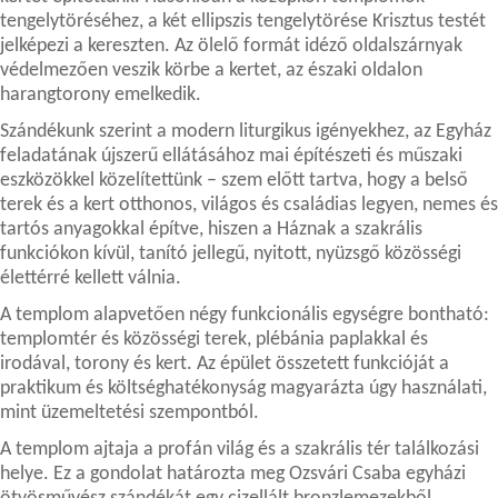
tengelytöréséhez, a két ellipszis tengelytörése Krisztus testét
jelképezi a kereszten. Az ölelő formát idéző oldalszárnyak
védelmezően veszik körbe a kertet, az északi oldalon
harangtorony emelkedik.
Szándékunk szerint a modern liturgikus igényekhez, az Egyház
feladatának újszerű ellátásához mai építészeti és műszaki
eszközökkel közelítettünk – szem előtt tartva, hogy a belső
terek és a kert otthonos, világos és családias legyen, nemes és
tartós anyagokkal építve, hiszen a Háznak a szakrális
funkciókon kívül, tanító jellegű, nyitott, nyüzsgő közösségi
élettérré kellett válnia.
A templom alapvetően négy funkcionális egységre bontható:
templomtér és közösségi terek, plébánia paplakkal és
irodával, torony és kert. Az épület összetett funkcióját a
praktikum és költséghatékonyság magyarázta úgy használati,
mint üzemeltetési szempontból.
A templom ajtaja a profán világ és a szakrális tér találkozási
helye. Ez a gondolat határozta meg Ozsvári Csaba egyházi