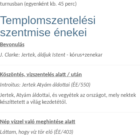
turnusban (egyenként kb. 45 perc)
Templomszentelési
szentmise énekei
Bevonulás
J. Clarke: Jertek, áldjuk Istent
- kórus+zenekar
Köszöntés, vizszentelés alatt / után
Introitus: Jertek Atyám áldottai (ÉE/550)
Jertek, Atyám áldottai, és vegyétek az országot, mely nektek
készíttetett a világ kezdetétől.
Nép vízzel való meghintése alatt
Láttam, hogy víz tör elő (ÉE/403)