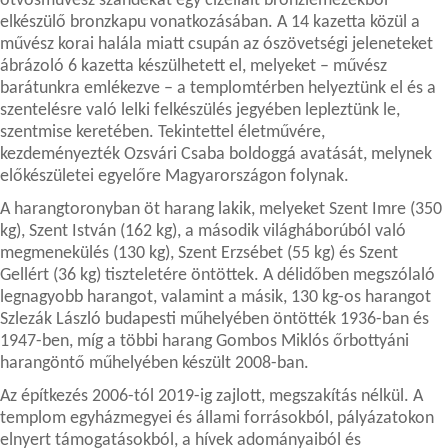
ötvösművész szándékát egy cizellált bronzlemezekből
elkészülő bronzkapu vonatkozásában. A 14 kazetta közül a
művész korai halála miatt csupán az ószövetségi jeleneteket
ábrázoló 6 kazetta készülhetett el, melyeket – művész
barátunkra emlékezve – a templomtérben helyeztünk el és a
szentelésre való lelki felkészülés jegyében lepleztünk le,
szentmise keretében. Tekintettel életművére,
kezdeményezték Ozsvári Csaba boldoggá avatását, melynek
előkészületei egyelőre Magyarországon folynak.
A harangtoronyban öt harang lakik, melyeket Szent Imre (350
kg), Szent István (162 kg), a második világháborúból való
megmenekülés (130 kg), Szent Erzsébet (55 kg) és Szent
Gellért (36 kg) tiszteletére öntöttek. A délidőben megszólaló
legnagyobb harangot, valamint a másik, 130 kg-os harangot
Szlezák László budapesti műhelyében öntötték 1936-ban és
1947-ben, míg a többi harang Gombos Miklós őrbottyáni
harangöntő műhelyében készült 2008-ban.
Az építkezés 2006-tól 2019-ig zajlott, megszakítás nélkül. A
templom egyházmegyei és állami forrásokból, pályázatokon
elnyert támogatásokból, a hívek adományaiból és