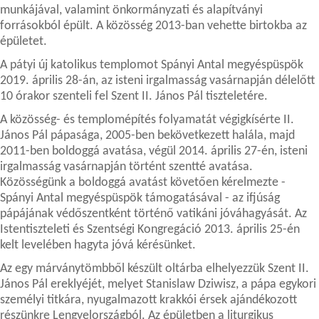
munkájával, valamint önkormányzati és alapítványi
forrásokból épült. A közösség 2013-ban vehette birtokba az
épületet.
A pátyi új katolikus templomot Spányi Antal megyéspüspök
2019. április 28-án, az isteni irgalmasság vasárnapján délelőtt
10 órakor szenteli fel Szent II. János Pál tiszteletére.
A közösség- és templomépítés folyamatát végigkísérte II.
János Pál pápasága, 2005-ben bekövetkezett halála, majd
2011-ben boldoggá avatása, végül 2014. április 27-én, isteni
irgalmasság vasárnapján történt szentté avatása.
Közösségünk a boldoggá avatást követően kérelmezte -
Spányi Antal megyéspüspök támogatásával - az ifjúság
pápájának védőszentként történő vatikáni jóváhagyását. Az
Istentiszteleti és Szentségi Kongregáció 2013. április 25-én
kelt levelében hagyta jóvá kérésünket.
Az egy márványtömbből készült oltárba elhelyezzük Szent II.
János Pál ereklyéjét, melyet Stanislaw Dziwisz, a pápa egykori
személyi titkára, nyugalmazott krakkói érsek ajándékozott
részünkre Lengyelországból. Az épületben a liturgikus