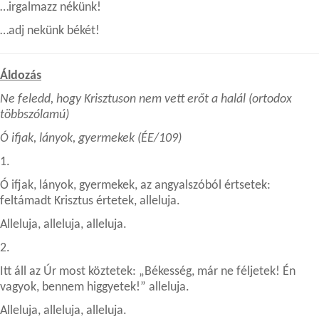
…irgalmazz nékünk!
…adj nekünk békét!
Áldozás
Ne feledd, hogy Krisztuson nem vett erőt a halál (ortodox
többszólamú)
Ó ifjak, lányok, gyermekek (ÉE/109)
1.
Ó ifjak, lányok, gyermekek, az angyalszóból értsetek:
feltámadt Krisztus értetek, alleluja.
Alleluja, alleluja, alleluja.
2.
Itt áll az Úr most köztetek: „Békesség, már ne féljetek! Én
vagyok, bennem higgyetek!” alleluja.
Alleluja, alleluja, alleluja.