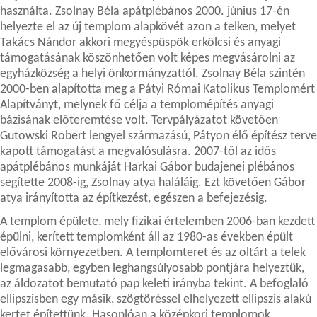
használta. Zsolnay Béla apátplébános 2000. június 17-én
helyezte el az új templom alapkövét azon a telken, melyet
Takács Nándor akkori megyéspüspök erkölcsi és anyagi
támogatásának köszönhetően volt képes megvásárolni az
egyházközség a helyi önkormányzattól. Zsolnay Béla szintén
2000-ben alapította meg a Pátyi Római Katolikus Templomért
Alapítványt, melynek fő célja a templomépítés anyagi
bázisának előteremtése volt. Tervpályázatot követően
Gutowski Robert lengyel származású, Pátyon élő építész terve
kapott támogatást a megvalósulásra. 2007-től az idős
apátplébános munkáját Harkai Gábor budajenei plébános
segítette 2008-ig, Zsolnay atya haláláig. Ezt követően Gábor
atya irányította az építkezést, egészen a befejezésig.
A templom épülete, mely fizikai értelemben 2006-ban kezdett
épülni, kerített templomként áll az 1980-as években épült
elővárosi környezetben. A templomteret és az oltárt a telek
legmagasabb, egyben leghangsúlyosabb pontjára helyeztük,
az áldozatot bemutató pap keleti irányba tekint. A befoglaló
ellipszisben egy másik, szögtöréssel elhelyezett ellipszis alakú
kertet építettünk. Hasonlóan a középkori templomok