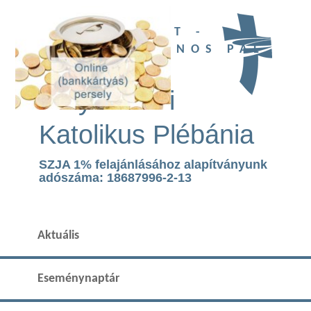
UBI DEUS EST -
SZENT II. JÁNOS PÁL
TEMPLOM
Páty Római
Katolikus Plébánia
SZJA 1% felajánlásához alapítványunk
adószáma: 18687996-2-13
Aktuális
Eseménynaptár