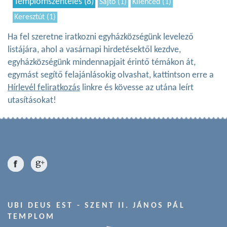
Templomszentelés (8)
Sajtó (1)
Kilenced (1)
Keresztút (1)
Ha fel szeretne iratkozni egyházközségünk levelező
listájára, ahol a vasárnapi hirdetésektől kezdve,
egyházközségünk mindennapjait érintő témákon át,
egymást segítő felajánlásokig olvashat, kattintson erre a
Hírlevél feliratkozás
linkre és kövesse az utána leírt
utasításokat!
UBI DEUS EST - SZENT II. JÁNOS PÁL
TEMPLOM