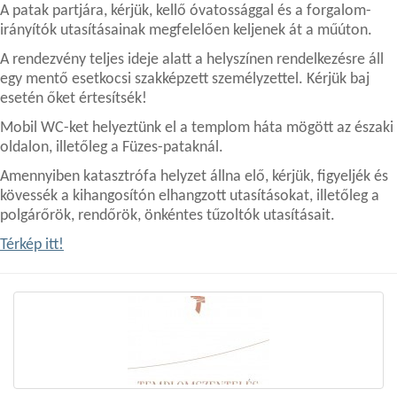
A patak partjára, kérjük, kellő óvatossággal és a forgalom-
irányítók utasításainak megfelelően keljenek át a műúton.
A rendezvény teljes ideje alatt a helyszínen rendelkezésre áll
egy mentő esetkocsi szakképzett személyzettel. Kérjük baj
esetén őket értesítsék!
Mobil WC-ket helyeztünk el a templom háta mögött az északi
oldalon, illetőleg a Füzes-pataknál.
Amennyiben katasztrófa helyzet állna elő, kérjük, figyeljék és
kövessék a kihangosítón elhangzott utasításokat, illetőleg a
polgárőrök, rendőrök, önkéntes tűzoltók utasításait.
Térkép itt!