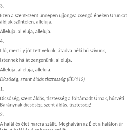
3.
Ezen a szent-szent ünnepen ujjongva csengő éneken Urunkat
áldjuk szüntelen, alleluja.
Alleluja, alleluja, alleluja.
4.
Illő, mert ily jót tett velünk, átadva néki hű szívünk,
Istennek hálát zengenünk, alleluja.
Alleluja, alleluja, alleluja.
Dícsőség, szent áldás tisztesség (ÉE/112)
1.
Dicsőség, szent áldás, tisztesség a föltámadt Úrnak, húsvéti
Báránynak dicsőség, szent áldás, tisztesség!
2.
A halál és élet harcra szállt. Meghalván az Élet a halálon úr