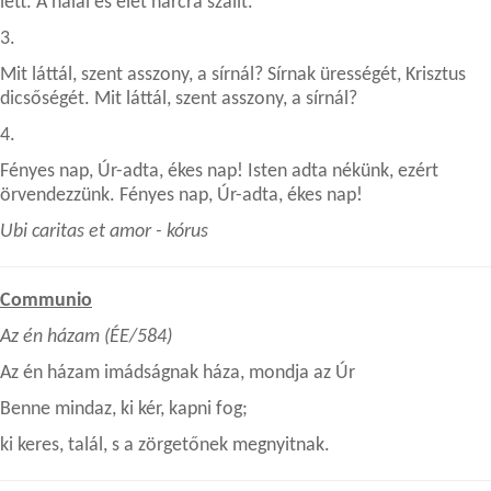
lett. A halál és élet harcra szállt.
3.
Mit láttál, szent asszony, a sírnál? Sírnak ürességét, Krisztus
dicsőségét. Mit láttál, szent asszony, a sírnál?
4.
Fényes nap, Úr-adta, ékes nap! Isten adta nékünk, ezért
örvendezzünk. Fényes nap, Úr-adta, ékes nap!
Ubi caritas et amor - kórus
Communio
Az én házam (ÉE/584)
Az én házam imádságnak háza, mondja az Úr
Benne mindaz, ki kér, kapni fog;
ki keres, talál, s a zörgetőnek megnyitnak.