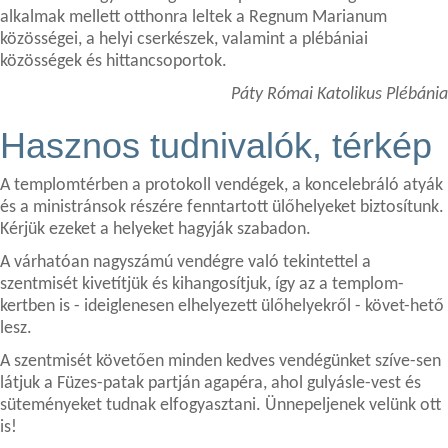
alkalmak mellett otthonra leltek a Regnum Marianum
közösségei, a helyi cserkészek, valamint a plébániai
közösségek és hittancsoportok.
Páty Római Katolikus Plébánia
Hasznos tudnivalók, térkép
A templomtérben a protokoll vendégek, a koncelebráló atyák
és a ministránsok részére fenntartott ülőhelyeket biztosítunk.
Kérjük ezeket a helyeket hagyják szabadon.
A várhatóan nagyszámú vendégre való tekintettel a
szentmisét kivetítjük és kihangosítjuk, így az a templom-
kertben is - ideiglenesen elhelyezett ülőhelyekről - követ-hető
lesz.
A szentmisét követően minden kedves vendégünket szíve-sen
látjuk a Füzes-patak partján agapéra, ahol gulyásle-vest és
süteményeket tudnak elfogyasztani. Ünnepeljenek velünk ott
is!