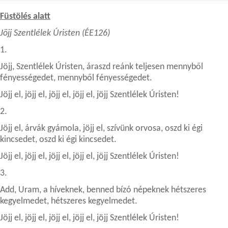
Füstölés alatt
Jöjj Szentlélek Úristen (ÉE126)
1.
Jöjj, Szentlélek Úristen, áraszd reánk teljesen mennyből
fényességedet, mennyből fényességedet.
Jöjj el, jöjj el, jöjj el, jöjj el, jöjj Szentlélek Úristen!
2.
Jöjj el, árvák gyámola, jöjj el, szívünk orvosa, oszd ki égi
kincsedet, oszd ki égi kincsedet.
Jöjj el, jöjj el, jöjj el, jöjj el, jöjj Szentlélek Úristen!
3.
Add, Uram, a híveknek, benned bízó népeknek hétszeres
kegyelmedet, hétszeres kegyelmedet.
Jöjj el, jöjj el, jöjj el, jöjj el, jöjj Szentlélek Úristen!