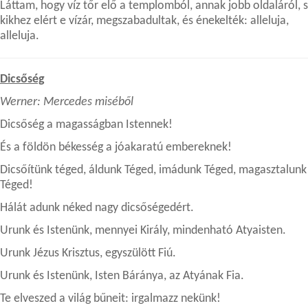
Láttam, hogy víz tőr elő a templomból, annak jobb oldaláról, s
kikhez elért e vízár, megszabadultak, és énekelték: alleluja,
alleluja.
Dicsőség
Werner: Mercedes miséből
Dicsőség a magasságban Istennek!
És a földön békesség a jóakaratú embereknek!
Dicsőítünk téged, áldunk Téged, imádunk Téged, magasztalunk
Téged!
Hálát adunk néked nagy dicsőségedért.
Urunk és Istenünk, mennyei Király, mindenható Atyaisten.
Urunk Jézus Krisztus, egyszülött Fiú.
Urunk és Istenünk, Isten Báránya, az Atyának Fia.
Te elveszed a világ bűneit: irgalmazz nekünk!