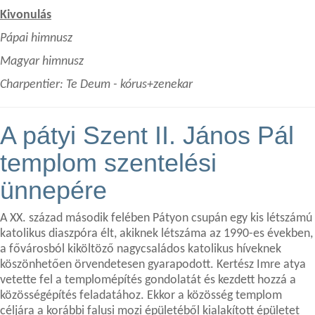
Kivonulás
Pápai himnusz
Magyar himnusz
Charpentier: Te Deum - kórus+zenekar
A pátyi Szent II. János Pál
templom szentelési
ünnepére
A XX. század második felében Pátyon csupán egy kis létszámú
katolikus diaszpóra élt, akiknek létszáma az 1990-es években,
a fővárosból kiköltöző nagycsaládos katolikus híveknek
köszönhetően örvendetesen gyarapodott. Kertész Imre atya
vetette fel a templomépítés gondolatát és kezdett hozzá a
közösségépítés feladatához. Ekkor a közösség templom
céljára a korábbi falusi mozi épületéből kialakított épületet