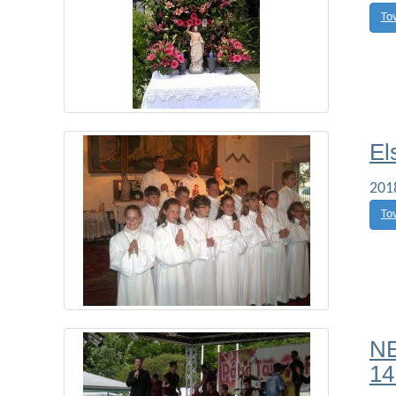
To
El
201
To
NE
14