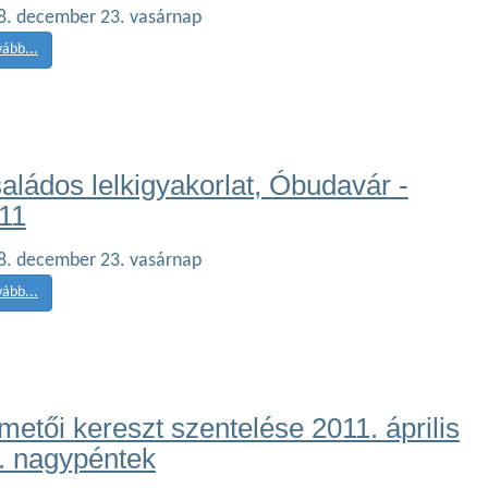
8. december 23. vasárnap
vább...
aládos lelkigyakorlat, Óbudavár -
11
8. december 23. vasárnap
vább...
metői kereszt szentelése 2011. április
. nagypéntek