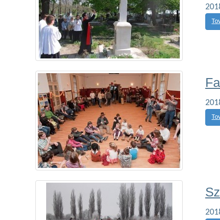
201
To
Fa
201
To
Sz
201