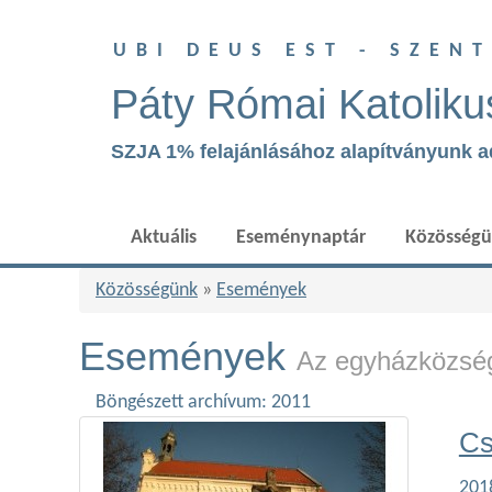
UBI DEUS EST - SZEN
Páty Római Katoliku
SZJA 1% felajánlásához alapítványunk 
Aktuális
Eseménynaptár
Közösség
Közösségünk
»
Események
Események
Az egyházközség
Böngészett archívum: 2011
Cs
201