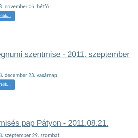
8. november 05. hétfő
vább...
gnumi szentmise - 2011. szeptember
8. december 23. vasárnap
vább...
misés pap Pátyon - 2011.08.21.
8. szeptember 29. szombat