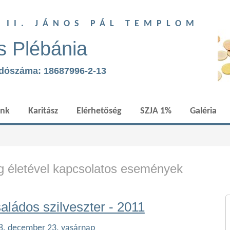
T II. JÁNOS PÁL TEMPLOM
s Plébánia
adószáma: 18687996-2-13
ünk
Karitász
Elérhetőség
SZJA 1%
Galéria
 életével kapcsolatos események
aládos szilveszter - 2011
8. december 23. vasárnap