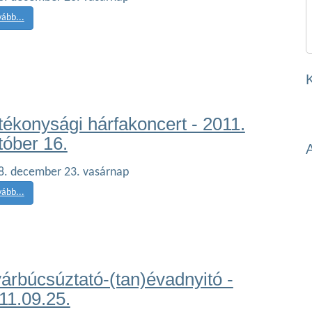
vább...
tékonysági hárfakoncert - 2011.
tóber 16.
8. december 23. vasárnap
vább...
árbúcsúztató-(tan)évadnyitó -
11.09.25.