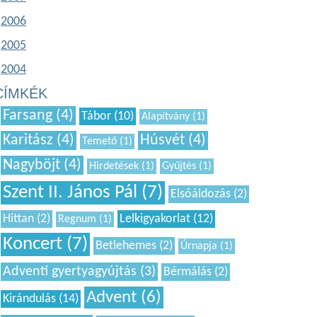
2006
2005
2004
CÍMKÉK
Farsang (4)
Tábor (10)
Alapítvány (1)
Karitász (4)
Húsvét (4)
Temető (1)
Nagyböjt (4)
Hirdetések (1)
Gyűjtés (1)
Szent II. János Pál (7)
Elsőáldozás (2)
Hittan (2)
Lelkigyakorlat (12)
Regnum (1)
Koncert (7)
Betlehemes (2)
Úrnapja (1)
Adventi gyertyagyújtás (3)
Bérmálás (2)
Advent (6)
Kirándulás (14)