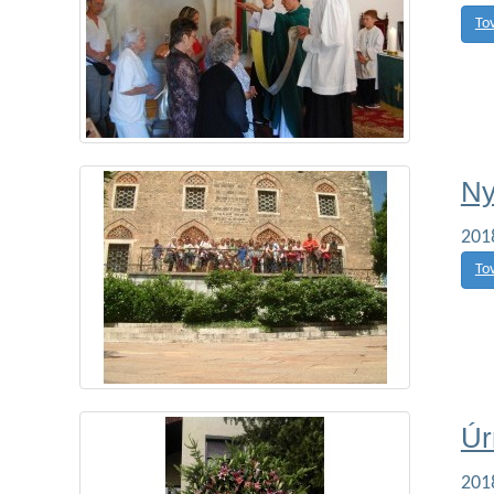
To
Ny
201
To
Úr
201