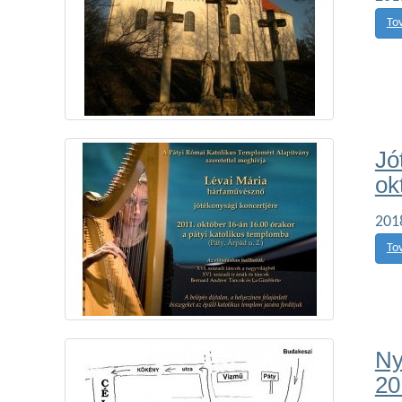
To
Jó
ok
201
To
Ny
20