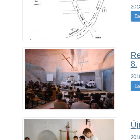
201
To
Re
8.
201
To
Új
201