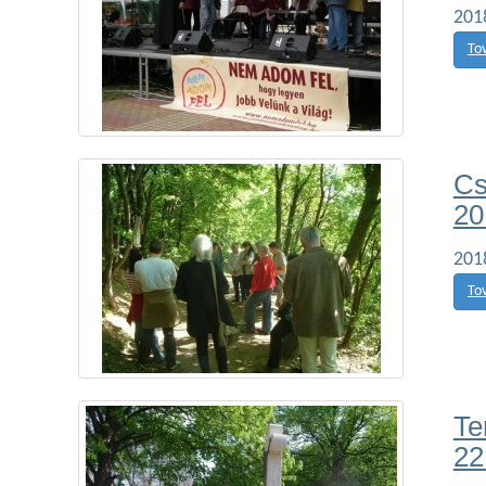
201
To
Cs
20
201
To
Te
22