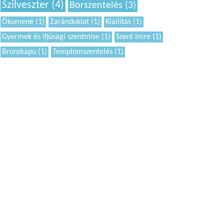
Szilveszter (4)
Borszentelés (3)
Ökumené (1)
Zarándoklat (1)
Kiállítás (1)
Gyermek és ifjúsági szentmise (1)
Szent Imre (1)
Bronzkapu (1)
Templomszentelés (1)