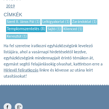
2019
CÍMKÉK
Szent II. János Pál (1)
Lelkigyakorlat (1)
Zarándoklat (1)
Templomszentelés (8)
Sajtó (1)
Kilenced (1)
Keresztút (1)
Ha fel szeretne iratkozni egyházközségünk levelező
listájára, ahol a vasárnapi hirdetésektől kezdve,
egyházközségünk mindennapjait érintő témákon át,
egymást segítő felajánlásokig olvashat, kattintson erre a
Hírlevél feliratkozás
linkre és kövesse az utána leírt
utasításokat!