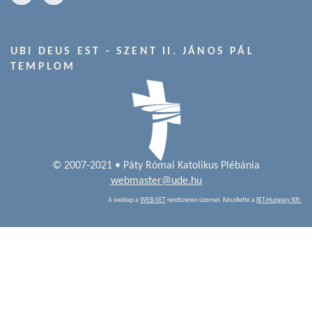
UBI DEUS EST - SZENT II. JÁNOS PÁL
TEMPLOM
© 2007-2021 • Páty Római Katolikus Plébánia
webmaster@ude.hu
A weblap a
WEB-SET
rendszeren üzemel. Készítette a
BIT-Hungary Kft.