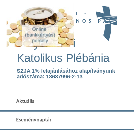
UBI DEUS EST -
SZENT II. JÁNOS PÁL
TEMPLOM
Páty Római
Katolikus Plébánia
SZJA 1% felajánlásához alapítványunk
adószáma: 18687996-2-13
Aktuális
Eseménynaptár