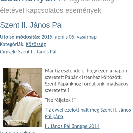
életével kapcsolatos események
Szent II. János Pál
Utolsó módosítás:
2015. április 05. vasárnap
Kategóriák:
Közösség
Címkék:
Szent II. János Pál
Már tíz esztendeje, hogy ezen a napon
szeretett Pápánk Istenhez költözött.
Szent Pápánkhoz forduljunk imádságos
szeretettel!
"Ne féljetek !"
Tíz évvel ezelőtt halt meg Szent II. János
Pál pápa
II. János Pál ünnepe 2014