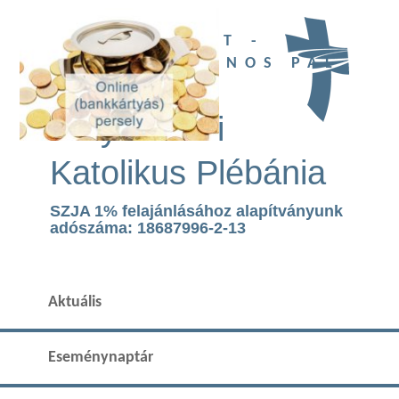
UBI DEUS EST -
SZENT II. JÁNOS PÁL
TEMPLOM
Páty Római
Katolikus Plébánia
SZJA 1% felajánlásához alapítványunk
adószáma: 18687996-2-13
Aktuális
Eseménynaptár