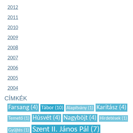
2012
2011
2010
2009
2008
2007
2006
2005
2004
CÍMKÉK
Farsang (4)
Karitász (4)
Tábor (10)
Alapítvány (1)
Húsvét (4)
Nagyböjt (4)
Temető (1)
Hirdetések (1)
Szent II. János Pál (7)
Gyűjtés (1)