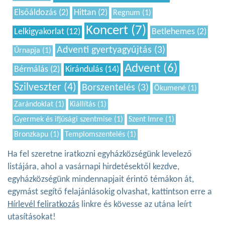
Elsőáldozás (2)
Hittan (2)
Regnum (1)
Koncert (7)
Lelkigyakorlat (12)
Betlehemes (2)
Adventi gyertyagyújtás (3)
Úrnapja (1)
Advent (6)
Bérmálás (2)
Kirándulás (14)
Szilveszter (4)
Borszentelés (3)
Ökumené (1)
Zarándoklat (1)
Kiállítás (1)
Gyermek és ifjúsági szentmise (1)
Szent Imre (1)
Bronzkapu (1)
Templomszentelés (1)
Ha fel szeretne iratkozni egyházközségünk levelező
listájára, ahol a vasárnapi hirdetésektől kezdve,
egyházközségünk mindennapjait érintő témákon át,
egymást segítő felajánlásokig olvashat, kattintson erre a
Hírlevél feliratkozás
linkre és kövesse az utána leírt
utasításokat!