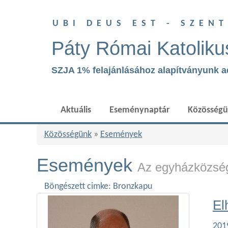
UBI DEUS EST - SZEN
Páty Római Katoliku
SZJA 1% felajánlásához alapítványunk 
Aktuális
Eseménynaptár
Közösség
Közösségünk
»
Események
Események
Az egyházközség
Böngészett cimke: Bronzkapu
El
2019