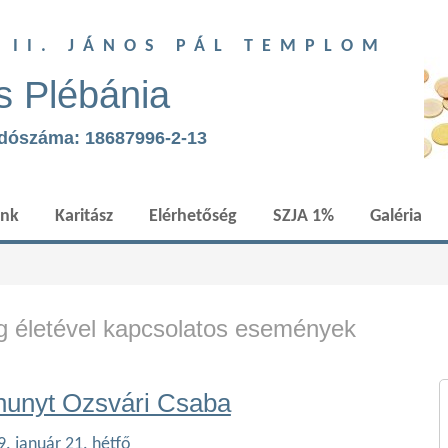
T II. JÁNOS PÁL TEMPLOM
s Plébánia
adószáma: 18687996-2-13
ünk
Karitász
Elérhetőség
SZJA 1%
Galéria
 életével kapcsolatos események
hunyt Ozsvári Csaba
. január 21. hétfő