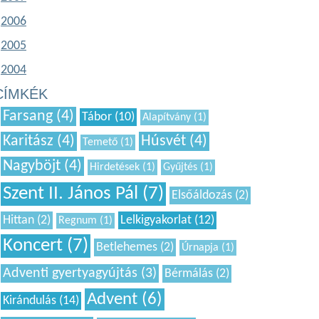
2006
2005
2004
CÍMKÉK
Farsang (4)
Tábor (10)
Alapítvány (1)
Karitász (4)
Húsvét (4)
Temető (1)
Nagyböjt (4)
Hirdetések (1)
Gyűjtés (1)
Szent II. János Pál (7)
Elsőáldozás (2)
Hittan (2)
Lelkigyakorlat (12)
Regnum (1)
Koncert (7)
Betlehemes (2)
Úrnapja (1)
Adventi gyertyagyújtás (3)
Bérmálás (2)
Advent (6)
Kirándulás (14)