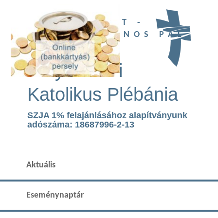
UBI DEUS EST -
SZENT II. JÁNOS PÁL
TEMPLOM
Páty Római
Katolikus Plébánia
SZJA 1% felajánlásához alapítványunk
adószáma: 18687996-2-13
Aktuális
Eseménynaptár