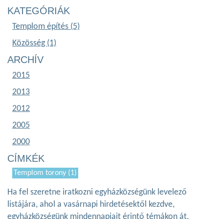
KATEGÓRIÁK
Templom építés (5)
Közösség (1)
ARCHÍV
2015
2013
2012
2005
2000
CÍMKÉK
Templom torony (1)
Ha fel szeretne iratkozni egyházközségünk levelező
listájára, ahol a vasárnapi hirdetésektől kezdve,
egyházközségünk mindennapjait érintő témákon át,