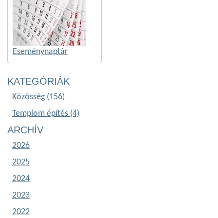
Eseménynaptár
KATEGÓRIÁK
Közösség (156)
Templom építés (4)
ARCHÍV
2026
2025
2024
2023
2022