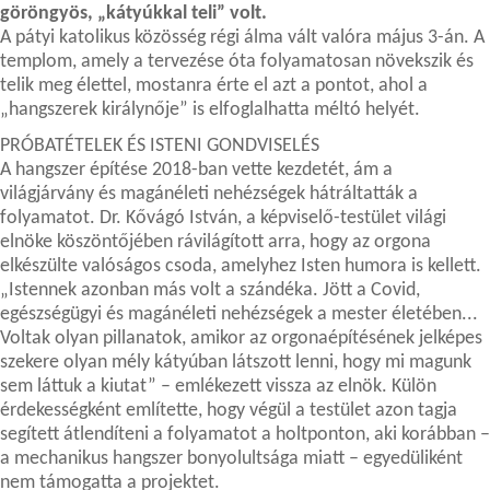
göröngyös, „kátyúkkal teli” volt.
A pátyi katolikus közösség régi álma vált valóra május 3-án. A
templom, amely a tervezése óta folyamatosan növekszik és
telik meg élettel, mostanra érte el azt a pontot, ahol a
„hangszerek királynője” is elfoglalhatta méltó helyét.
PRÓBATÉTELEK ÉS ISTENI GONDVISELÉS
A hangszer építése 2018-ban vette kezdetét, ám a
világjárvány és magánéleti nehézségek hátráltatták a
folyamatot. Dr. Kővágó István, a képviselő-testület világi
elnöke köszöntőjében rávilágított arra, hogy az orgona
elkészülte valóságos csoda, amelyhez Isten humora is kellett.
„Istennek azonban más volt a szándéka. Jött a Covid,
egészségügyi és magánéleti nehézségek a mester életében...
Voltak olyan pillanatok, amikor az orgonaépítésének jelképes
szekere olyan mély kátyúban látszott lenni, hogy mi magunk
sem láttuk a kiutat” – emlékezett vissza az elnök. Külön
érdekességként említette, hogy végül a testület azon tagja
segített átlendíteni a folyamatot a holtponton, aki korábban –
a mechanikus hangszer bonyolultsága miatt – egyedüliként
nem támogatta a projektet.