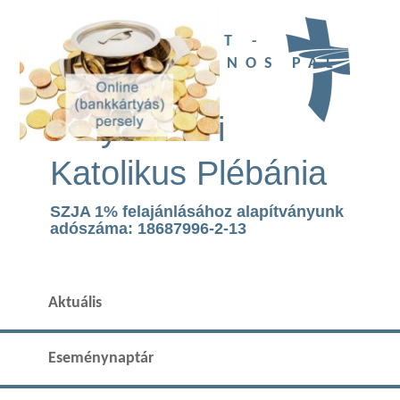
UBI DEUS EST -
SZENT II. JÁNOS PÁL
TEMPLOM
Páty Római
Katolikus Plébánia
SZJA 1% felajánlásához alapítványunk
adószáma: 18687996-2-13
Aktuális
Eseménynaptár