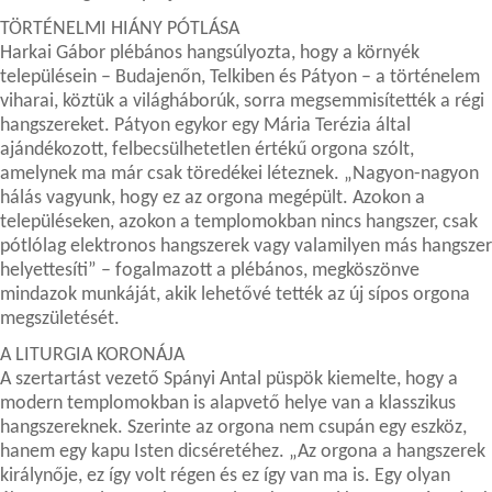
TÖRTÉNELMI HIÁNY PÓTLÁSA
Harkai Gábor plébános hangsúlyozta, hogy a környék
településein – Budajenőn, Telkiben és Pátyon – a történelem
viharai, köztük a világháborúk, sorra megsemmisítették a régi
hangszereket. Pátyon egykor egy Mária Terézia által
ajándékozott, felbecsülhetetlen értékű orgona szólt,
amelynek ma már csak töredékei léteznek. „Nagyon-nagyon
hálás vagyunk, hogy ez az orgona megépült. Azokon a
településeken, azokon a templomokban nincs hangszer, csak
pótlólag elektronos hangszerek vagy valamilyen más hangszer
helyettesíti” – fogalmazott a plébános, megköszönve
mindazok munkáját, akik lehetővé tették az új sípos orgona
megszületését.
A LITURGIA KORONÁJA
A szertartást vezető Spányi Antal püspök kiemelte, hogy a
modern templomokban is alapvető helye van a klasszikus
hangszereknek. Szerinte az orgona nem csupán egy eszköz,
hanem egy kapu Isten dicséretéhez. „Az orgona a hangszerek
királynője, ez így volt régen és ez így van ma is. Egy olyan