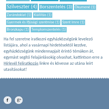
Szilveszter (4)
Borszentelés (3)
Ökumené (1)
Zarándoklat (1)
Kiállítás (1)
Gyermek és ifjúsági szentmise (1)
Szent Imre (1)
Bronzkapu (1)
Templomszentelés (1)
Ha fel szeretne iratkozni egyházközségünk levelező
listájára, ahol a vasárnapi hirdetésektől kezdve,
egyházközségünk mindennapjait érintő témákon át,
egymást segítő felajánlásokig olvashat, kattintson erre a
Hírlevél feliratkozás
linkre és kövesse az utána leírt
utasításokat!