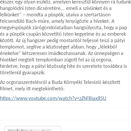
ékszer, egy olyan eszköz, amelyen keresztül könnyen rá tudunk
hangolódni Isten dicséretére... emeli a szívünket és a
lelkünket” – mondta a püspök, utalva a szertartáson
felcsendülő Bach-műre, amely lenyűgözte a híveket. A
megyéspüspök zárógondolataiban hangsúlyozta, hogy a pap
és a püspök csupán közvetítő Isten kegyelme és az emberek
között. Az új hangszer pedig mostantól teljessé teszi a pátyi
templomot, segítve a közösséget abban, hogy „lélekből
énekelve” kétszeresen imádkozhassanak. Az ünnepségen a
hívekkel megtelt templomban zúgott fel az új orgona,
hirdetve, hogy a pátyi közösség hite és szeretete továbbra is
töretlenül gyarapszik.
Az orgonaszentelésről a Buda Környéki Televizíó készített
filmet, mely itt megtekinthető:
https://www.youtube.com/watch?v=zZhFBiax85U