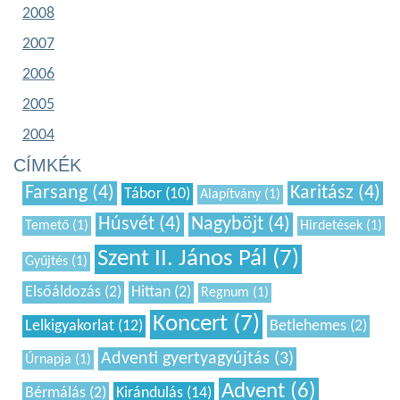
2008
2007
2006
2005
2004
CÍMKÉK
Farsang (4)
Karitász (4)
Tábor (10)
Alapítvány (1)
Húsvét (4)
Nagyböjt (4)
Temető (1)
Hirdetések (1)
Szent II. János Pál (7)
Gyűjtés (1)
Elsőáldozás (2)
Hittan (2)
Regnum (1)
Koncert (7)
Lelkigyakorlat (12)
Betlehemes (2)
Adventi gyertyagyújtás (3)
Úrnapja (1)
Advent (6)
Bérmálás (2)
Kirándulás (14)