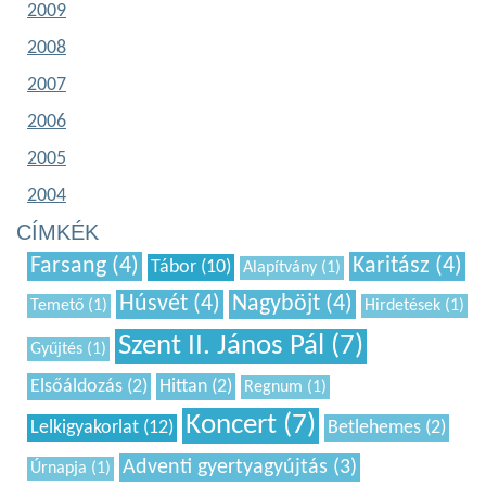
2009
2008
2007
2006
2005
2004
CÍMKÉK
Farsang (4)
Karitász (4)
Tábor (10)
Alapítvány (1)
Húsvét (4)
Nagyböjt (4)
Temető (1)
Hirdetések (1)
Szent II. János Pál (7)
Gyűjtés (1)
Elsőáldozás (2)
Hittan (2)
Regnum (1)
Koncert (7)
Lelkigyakorlat (12)
Betlehemes (2)
Adventi gyertyagyújtás (3)
Úrnapja (1)