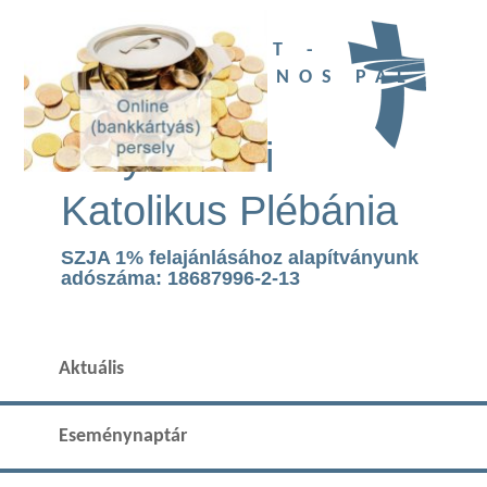
UBI DEUS EST -
SZENT II. JÁNOS PÁL
TEMPLOM
Páty Római
Katolikus Plébánia
SZJA 1% felajánlásához alapítványunk
adószáma: 18687996-2-13
Aktuális
Eseménynaptár