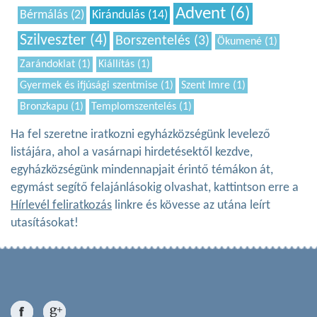
Advent (6)
Bérmálás (2)
Kirándulás (14)
Szilveszter (4)
Borszentelés (3)
Ökumené (1)
Zarándoklat (1)
Kiállítás (1)
Gyermek és ifjúsági szentmise (1)
Szent Imre (1)
Bronzkapu (1)
Templomszentelés (1)
Ha fel szeretne iratkozni egyházközségünk levelező
listájára, ahol a vasárnapi hirdetésektől kezdve,
egyházközségünk mindennapjait érintő témákon át,
egymást segítő felajánlásokig olvashat, kattintson erre a
Hírlevél feliratkozás
linkre és kövesse az utána leírt
utasításokat!