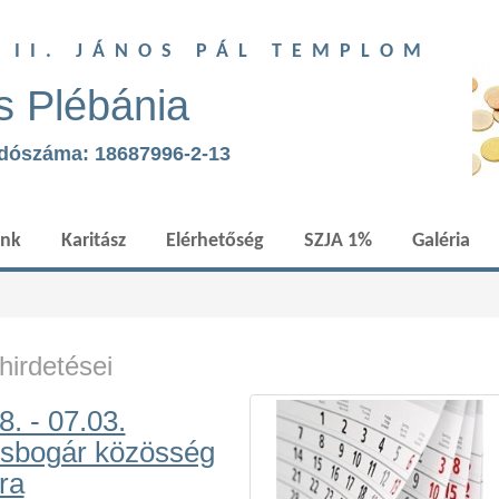
T II. JÁNOS PÁL TEMPLOM
s Plébánia
adószáma: 18687996-2-13
ünk
Karitász
Elérhetőség
SZJA 1%
Galéria
irdetései
. - 07.03.
osbogár közösség
ra