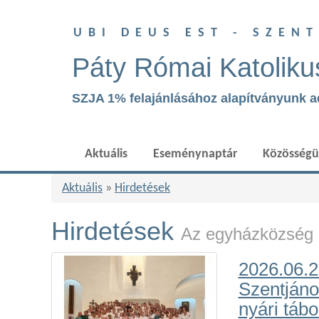
UBI DEUS EST - SZEN
Páty Római Katoliku
SZJA 1% felajánlásához alapítványunk 
Aktuális
Eseménynaptár
Közösség
Aktuális
»
Hirdetések
Hirdetések
Az egyházközség h
2026.06.28
Szentján
nyári tábo