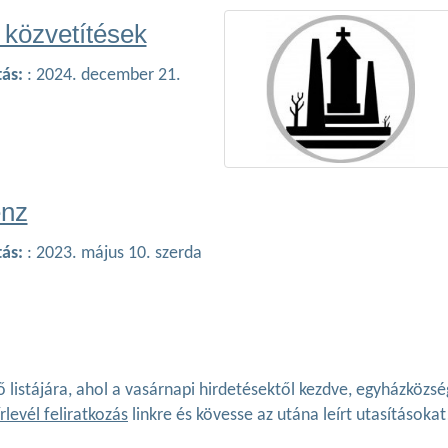
közvetítések
tás:
: 2024. december 21.
énz
tás:
: 2023. május 10. szerda
ő listájára, ahol a vasárnapi hirdetésektől kezdve, egyházköz
rlevél feliratkozás
linkre és kövesse az utána leírt utasításokat