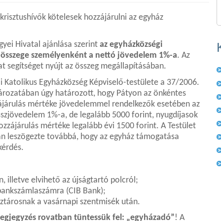
krisztushívők kötelesek hozzájárulni az egyház
yei Hivatal ajánlása szerint
az egyházközségi
 összege személyenként a nettó jövedelem 1%-a
. Az
at segítséget nyújt az összeg megállapításában.
i Katolikus Egyházközség Képviselő-testülete a 37/2006.
atározatában úgy határozott, hogy Pátyon az önkéntes
ájárulás mértéke jövedelemmel rendelkezők esetében az
sszjövedelem 1%-a, de legalább 5000 forint, nyugdíjasok
zzájárulás mértéke legalább évi 1500 forint. A Testület
n leszögezte továbbá, hogy az egyház támogatása
kérdés.
 illetve elvihető az újságtartó polcról;
nkszámlaszámra (CIB Bank);
ztárosnak a vasárnapi szentmisék után.
egjegyzés rovatban tüntessük fel: „egyházadó”
! A