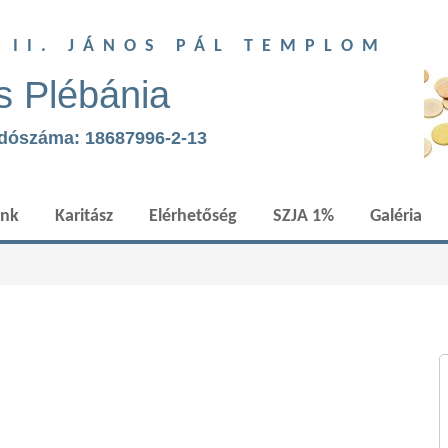
T II. JÁNOS PÁL TEMPLOM
s Plébánia
adószáma: 18687996-2-13
ünk
Karitász
Elérhetőség
SZJA 1%
Galéria