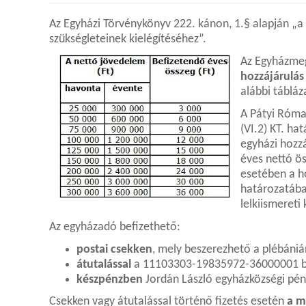
Az Egyházi Törvénykönyv 222. kánon, 1.§ alapján „a 
szükségleteinek kielégítéséhez”.
Az Egyházmeg
hozzájárulás
alábbi tábláz
A Pátyi Róma
(VI.2) KT. h
egyházi hozz
éves nettó ö
esetében a ho
határozatába
lelkiismereti 
Az egyházadó befizethető:
postai csekken
, mely beszerezhető a plébánián,
átutalással
a 11103303-19835972-36000001 ba
készpénzben
Jordán László egyházközségi pén
Csekken vagy átutalással történő fizetés esetén
a m