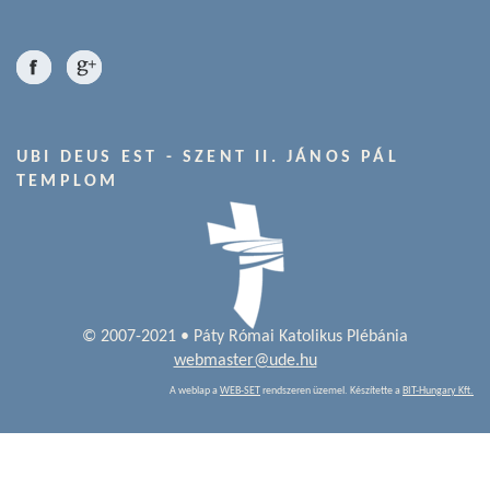
UBI DEUS EST - SZENT II. JÁNOS PÁL
TEMPLOM
© 2007-2021 • Páty Római Katolikus Plébánia
webmaster@ude.hu
A weblap a
WEB-SET
rendszeren üzemel. Készítette a
BIT-Hungary Kft.