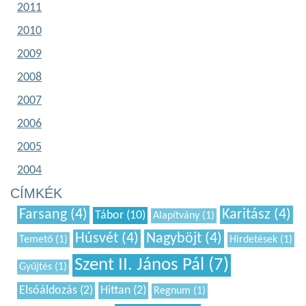
2011
2010
2009
2008
2007
2006
2005
2004
CÍMKÉK
Farsang (4)
Karitász (4)
Tábor (10)
Alapítvány (1)
Húsvét (4)
Nagyböjt (4)
Temető (1)
Hirdetések (1)
Szent II. János Pál (7)
Gyűjtés (1)
Elsőáldozás (2)
Hittan (2)
Regnum (1)