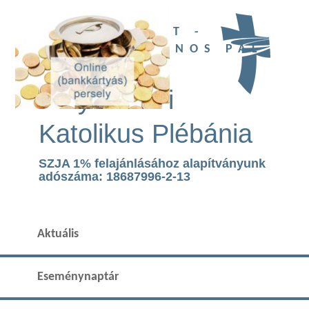
UBI DEUS EST -
SZENT II. JÁNOS PÁL
TEMPLOM
Páty Római
Katolikus Plébánia
SZJA 1% felajánlásához alapítványunk
adószáma: 18687996-2-13
Aktuális
Eseménynaptár