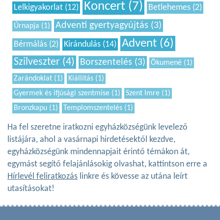
Koncert (7)
Lelkigyakorlat (12)
Betlehemes (2)
Adventi gyertyagyújtás (3)
Úrnapja (1)
Advent (6)
Bérmálás (2)
Kirándulás (14)
Szilveszter (4)
Borszentelés (3)
Ökumené (1)
Zarándoklat (1)
Kiállítás (1)
Gyermek és ifjúsági szentmise (1)
Szent Imre (1)
Bronzkapu (1)
Templomszentelés (1)
Ha fel szeretne iratkozni egyházközségünk levelező
listájára, ahol a vasárnapi hirdetésektől kezdve,
egyházközségünk mindennapjait érintő témákon át,
egymást segítő felajánlásokig olvashat, kattintson erre a
Hírlevél feliratkozás
linkre és kövesse az utána leírt
utasításokat!