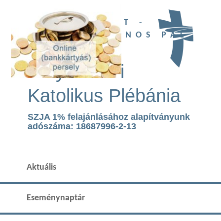
UBI DEUS EST -
SZENT II. JÁNOS PÁL
TEMPLOM
Páty Római
Katolikus Plébánia
SZJA 1% felajánlásához alapítványunk
adószáma: 18687996-2-13
Aktuális
Eseménynaptár