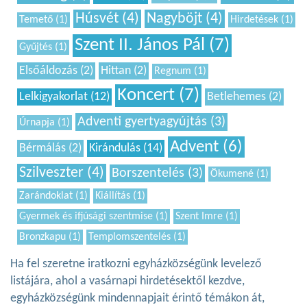
Húsvét (4)
Nagyböjt (4)
Temető (1)
Hirdetések (1)
Szent II. János Pál (7)
Gyűjtés (1)
Elsőáldozás (2)
Hittan (2)
Regnum (1)
Koncert (7)
Lelkigyakorlat (12)
Betlehemes (2)
Adventi gyertyagyújtás (3)
Úrnapja (1)
Advent (6)
Bérmálás (2)
Kirándulás (14)
Szilveszter (4)
Borszentelés (3)
Ökumené (1)
Zarándoklat (1)
Kiállítás (1)
Gyermek és ifjúsági szentmise (1)
Szent Imre (1)
Bronzkapu (1)
Templomszentelés (1)
Ha fel szeretne iratkozni egyházközségünk levelező
listájára, ahol a vasárnapi hirdetésektől kezdve,
egyházközségünk mindennapjait érintő témákon át,