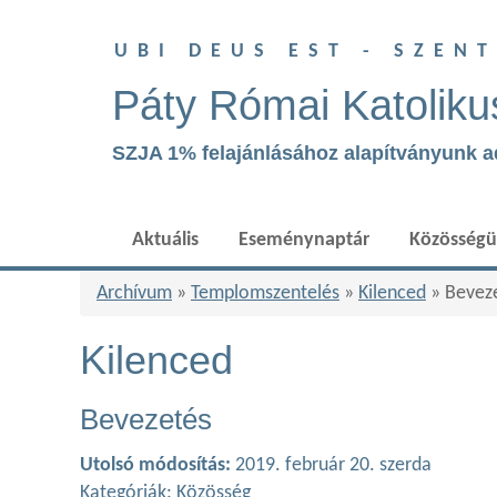
UBI DEUS EST - SZEN
Páty Római Katoliku
SZJA 1% felajánlásához alapítványunk 
Aktuális
Eseménynaptár
Közösség
Archívum
»
Templomszentelés
»
Kilenced
» Bevez
Kilenced
Bevezetés
Utolsó módosítás:
2019. február 20. szerda
Kategóriák:
Közösség