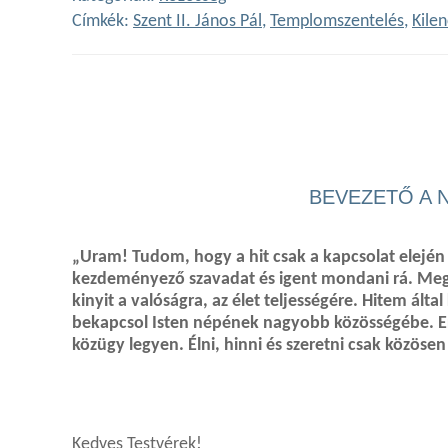
Címkék:
Szent II. János Pál
,
Templomszentelés
,
Kile
BEVEZETŐ A 
„Uram! Tudom, hogy a hit csak a kapcsolat elejé
kezdeményező szavadat és igent mondani rá. M
kinyit a valóságra, az élet teljességére. Hitem ál
bekapcsol Isten népének nagyobb közösségébe. Er
közügy legyen. Élni, hinni és szeretni csak közösen
Kedves Testvérek!