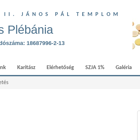
T II. JÁNOS PÁL TEMPLOM
s Plébánia
adószáma: 18687996-2-13
ünk
Karitász
Elérhetőség
SZJA 1%
Galéria
etés