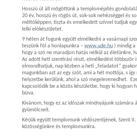
Hosszú út áll mögöttünk a templomépítés gondola
20 év, hosszú és rögös út, sok-sok nehézséggel és
méltóképpen, tiszta és emelkedett szívvel tudjuk eg
lelki előkészületet.
9 héten át fogunk együtt elmélkedni a vasárnapi sze
teszünk föl a honlapunkra –
www.ude.hu
) mindig a
hogy a szó ne maradjon hatás nélkül az életünkre, h
Az adott heti szentírási részt, elmélkedést többszö
elmondhatjuk, nap közben a heti „feladatot” gyakor
magunkban azt az egy szót, ami a hét mottója, s így
helyzetbe kerülünk, ahol a szó megelevenedhet. Ez
kapcsolódik be a közös készületbe, hogy ki hogyan 
bízva.
Kívánom, hogy ez az időszak mindnyájunk számára áld
gyümölcseit.
Kérjük együtt templomunk védőszentjének, Szent II.
közösségünkre és templomunkra.