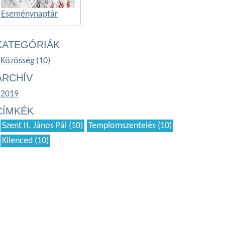
Eseménynaptár
KATEGÓRIÁK
Közösség (10)
ARCHÍV
2019
CÍMKÉK
Szent II. János Pál (10)
Templomszentelés (10)
Kilenced (10)