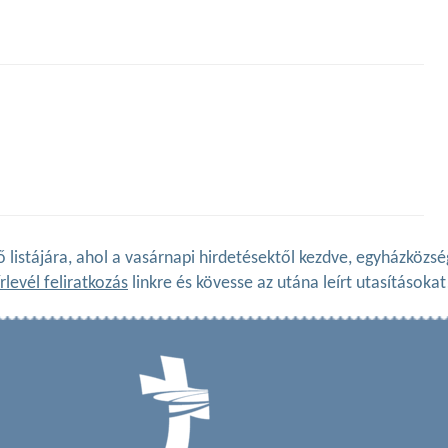
ő listájára, ahol a vasárnapi hirdetésektől kezdve, egyházköz
rlevél feliratkozás
linkre és kövesse az utána leírt utasításokat