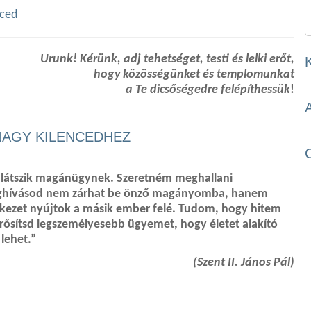
nced
Urunk! Kérünk, adj tehetséget, testi és lelki erőt,
hogy közösségünket és templomunkat
a Te dicsőségedre felépíthessük
!
NAGY KILENCEDHEZ
n látszik magánügynek. Szeretném meghallani
eghívásod nem zárhat be önző magányomba, hanem
tal kezet nyújtok a másik ember felé. Tudom, hogy hitem
ősítsd legszemélyesebb ügyemet, hogy életet alakító
 lehet.”
(Szent II. János Pál)