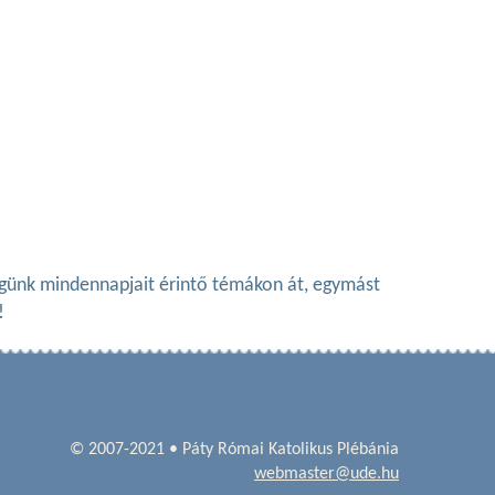
ségünk mindennapjait érintő témákon át, egymást
!
© 2007-2021 • Páty Római Katolikus Plébánia
webmaster@ude.hu