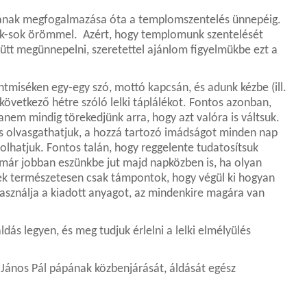
tának megfogalmazása óta a templomszentelés ünnepéig.
 sok-sok örömmel. Azért, hogy templomunk szentelését
yütt megünnepelni, szeretettel ajánlom figyelmükbe ezt a
ntmiséken egy-egy szó, mottó kapcsán, és adunk kézbe (ill.
 következő hétre szóló lelki táplálékot. Fontos azonban,
anem mindig törekedjünk arra, hogy azt valóra is váltsuk.
r is olvasgathatjuk, a hozzá tartozó imádságot minden nap
olhatjuk. Fontos talán, hogy reggelente tudatosítsuk
 már jobban eszünkbe jut majd napközben is, ha olyan
ek természetesen csak támpontok, hogy végül ki hogyan
használja a kiadott anyagot, az mindenkire magára van
ás legyen, és meg tudjuk érlelni a lelki elmélyülés
 János Pál pápának közbenjárását, áldását egész