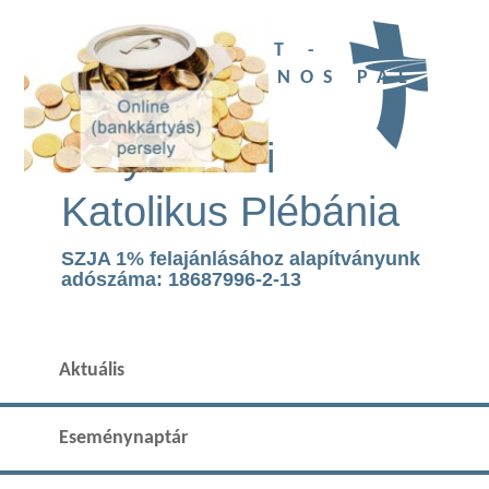
UBI DEUS EST -
SZENT II. JÁNOS PÁL
TEMPLOM
Páty Római
Katolikus Plébánia
SZJA 1% felajánlásához alapítványunk
adószáma: 18687996-2-13
Aktuális
Eseménynaptár