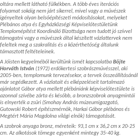
oltára mellett látható fülkékben. A több éves iterációs
folyamat sokáig nem járt sikerrel, mivel vagy a művészek
igényeltek olyan belsőépítészeti módosításokat, melyeket
Plébános atya és Egyházközségi Képviselőtestületünk
Templomépítést Koordináló Bizottsága nem tudott jó szívvel
támogatni vagy a művészek által készített vázlattervek nem
feleltek meg a szakralitás és a közérthetőség általunk
támasztott feltételeinek.
A Jóisten kegyelméből kerültünk ismét kapcsolatba
Böjte
Horváth István
(1972) erdőkertesi szobrászművésszel, aki
2005-ben, templomunk tervezésekor, a tervek összeállításánál
már segédkezett. A vázlatait és elképzeléseit tartalmazó
ajánlatot Gábor atya mellett plébániánk képviselőtestülete is
azonnal szívébe zárta és később, a bronzszobrok anyagmintái
is elnyerték a zsűri (Smohay András múzeumigazgató,
Gutowski Robert építészmérnök, Harkai Gábor plébános és
Megtért Mária Magdolna világi elnök) támogatását.
A szobrok anyaga bronz, méreteik: 93,1 cm x 36,2 cm x 20-25
cm. Az alkotások tömege egyenként mintegy 35-40 kg.