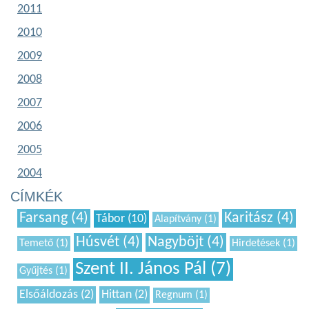
2011
2010
2009
2008
2007
2006
2005
2004
CÍMKÉK
Farsang (4)
Karitász (4)
Tábor (10)
Alapítvány (1)
Húsvét (4)
Nagyböjt (4)
Temető (1)
Hirdetések (1)
Szent II. János Pál (7)
Gyűjtés (1)
Elsőáldozás (2)
Hittan (2)
Regnum (1)