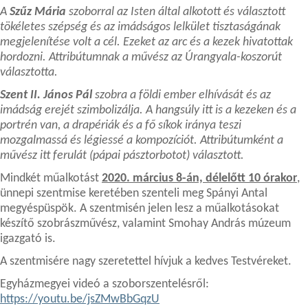
A
Szűz Mária
szoborral az Isten által alkotott és választott
tökéletes szépség és az imádságos lelkület tisztaságának
megjelenítése volt a cél. Ezeket az arc és a kezek hivatottak
hordozni. Attribútumnak a művész az Úrangyala-koszorút
választotta.
Szent II. János Pál
szobra a földi ember elhívását és az
imádság erejét szimbolizálja. A hangsúly itt is a kezeken és a
portrén van, a drapériák és a fő síkok iránya teszi
mozgalmassá és légiessé a kompozíciót. Attribútumként a
művész itt ferulát (pápai pásztorbotot) választott.
Mindkét műalkotást
2020. március 8-án, délelőtt 10 órakor
,
ünnepi szentmise keretében szenteli meg Spányi Antal
megyéspüspök. A szentmisén jelen lesz a műalkotásokat
készítő szobrászművész, valamint Smohay András múzeum
igazgató is.
A szentmisére nagy szeretettel hívjuk a kedves Testvéreket.
Egyházmegyei videó a szoborszentelésről:
https://youtu.be/jsZMwBbGqzU