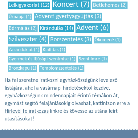
Koncert (7)
Lelkigyakorlat (12)
Betlehemes (2)
Adventi gyertyagyújtás (3)
Úrnapja (1)
Advent (6)
Bérmálás (2)
Kirándulás (14)
Szilveszter (4)
Borszentelés (3)
Ökumené (1)
Zarándoklat (1)
Kiállítás (1)
Gyermek és ifjúsági szentmise (1)
Szent Imre (1)
Bronzkapu (1)
Templomszentelés (1)
Ha fel szeretne iratkozni egyházközségünk levelező
listájára, ahol a vasárnapi hirdetésektől kezdve,
egyházközségünk mindennapjait érintő témákon át,
egymást segítő felajánlásokig olvashat, kattintson erre a
Hírlevél feliratkozás
linkre és kövesse az utána leírt
utasításokat!