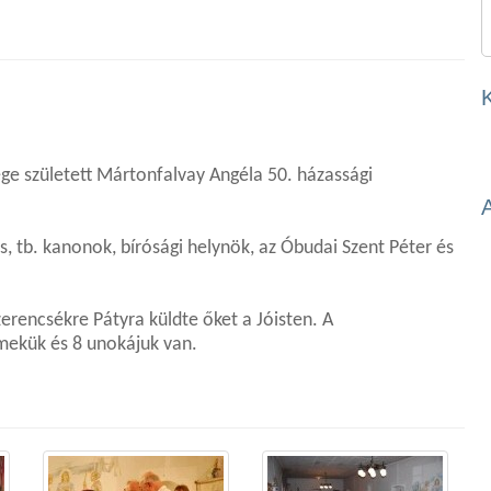
ge született Mártonfalvay Angéla 50. házassági
s, tb. kanonok, bírósági helynök, az Óbudai Szent Péter és
szerencsékre Pátyra küldte őket a Jóisten. A
mekük és 8 unokájuk van.