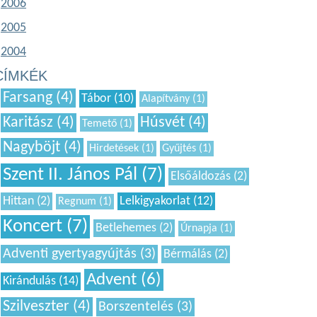
2006
2005
2004
CÍMKÉK
Farsang (4)
Tábor (10)
Alapítvány (1)
Karitász (4)
Húsvét (4)
Temető (1)
Nagyböjt (4)
Hirdetések (1)
Gyűjtés (1)
Szent II. János Pál (7)
Elsőáldozás (2)
Hittan (2)
Lelkigyakorlat (12)
Regnum (1)
Koncert (7)
Betlehemes (2)
Úrnapja (1)
Adventi gyertyagyújtás (3)
Bérmálás (2)
Advent (6)
Kirándulás (14)
Szilveszter (4)
Borszentelés (3)