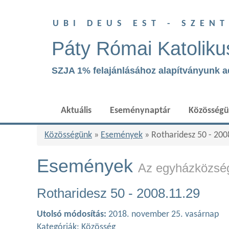
UBI DEUS EST - SZEN
Páty Római Katoliku
SZJA 1% felajánlásához alapítványunk 
Aktuális
Eseménynaptár
Közösség
Közösségünk
»
Események
» Rotharidesz 50 - 200
Események
Az egyházközség
Rotharidesz 50 - 2008.11.29
Utolsó módosítás:
2018. november 25. vasárnap
Kategóriák:
Közösség