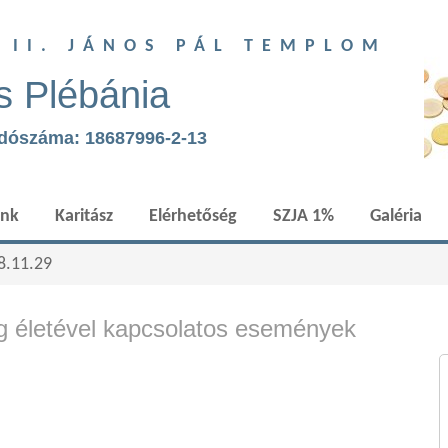
T II. JÁNOS PÁL TEMPLOM
s Plébánia
adószáma: 18687996-2-13
ünk
Karitász
Elérhetőség
SZJA 1%
Galéria
8.11.29
 életével kapcsolatos események