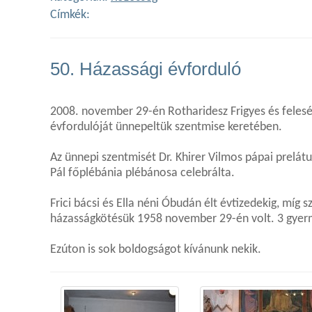
Címkék:
50. Házassági évforduló
2008. november 29-én Rotharidesz Frigyes és felesé
évfordulóját ünnepeltük szentmise keretében.
Az ünnepi szentmisét Dr. Khirer Vilmos pápai prelátu
Pál főplébánia plébánosa celebrálta.
Frici bácsi és Ella néni Óbudán élt évtizedekig, míg 
házasságkötésük 1958 november 29-én volt. 3 gyer
Ezúton is sok boldogságot kívánunk nekik.