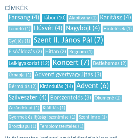
CÍMKÉK
Farsang (4)
Karitász (4)
Tábor (10)
Alapítvány (1)
Húsvét (4)
Nagyböjt (4)
Temető (1)
Hirdetések (1)
Szent II. János Pál (7)
Gyűjtés (1)
Elsőáldozás (2)
Hittan (2)
Regnum (1)
Koncert (7)
Lelkigyakorlat (12)
Betlehemes (2)
Adventi gyertyagyújtás (3)
Úrnapja (1)
Advent (6)
Bérmálás (2)
Kirándulás (14)
Szilveszter (4)
Borszentelés (3)
Ökumené (1)
Zarándoklat (1)
Kiállítás (1)
Gyermek és ifjúsági szentmise (1)
Szent Imre (1)
Bronzkapu (1)
Templomszentelés (1)