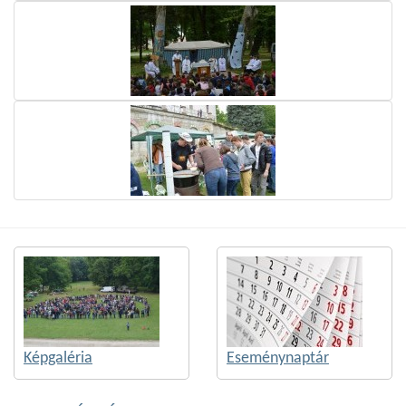
Képgaléria
Eseménynaptár