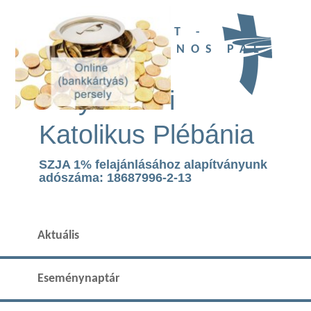
UBI DEUS EST -
SZENT II. JÁNOS PÁL
TEMPLOM
Páty Római
Katolikus Plébánia
SZJA 1% felajánlásához alapítványunk
adószáma: 18687996-2-13
Aktuális
Eseménynaptár