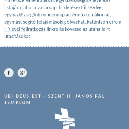
Ha fel szeretne iratkozni egyházközségünk levelező
listájára, ahol a vasárnapi hirdetésektől kezdve,
egyházközségünk mindennapjait érintő témákon át,
egymást segítő felajánlásokig olvashat, kattintson erre a
Hírlevél feliratkozás
linkre és kövesse az utána leírt
utasításokat!
UBI DEUS EST - SZENT II. JÁNOS PÁL
TEMPLOM