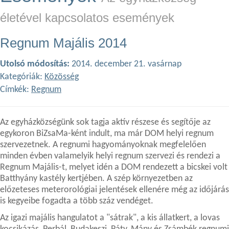
életével kapcsolatos események
Regnum Majális 2014
Utolsó módosítás:
2014. december 21. vasárnap
Kategóriák:
Közösség
Címkék:
Regnum
Az egyházközségünk sok tagja aktív részese és segítője az
egykoron BiZsaMa-ként indult, ma már DOM helyi regnum
szervezetnek. A regnumi hagyományoknak megfelelően
minden évben valamelyik helyi regnum szervezi és rendezi a
Regnum Majális-t, melyet idén a DOM rendezett a bicskei volt
Batthyány kastély kertjében. A szép környezetben az
előzeteses meterorológiai jelentések ellenére még az időjárás
is kegyeibe fogadta a több száz vendéget.
Az igazi majális hangulatot a "sátrak", a kis állatkert, a lovas