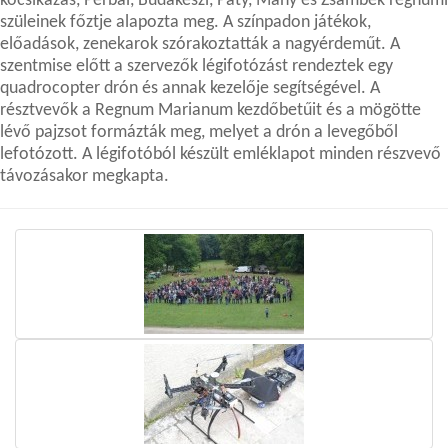
kocsikázás, Perbál, Budakeszi, Páty, Mány és Zsámbék regnumi
szüleinek főztje alapozta meg. A színpadon játékok,
előadások, zenekarok szórakoztatták a nagyérdeműt. A
szentmise előtt a szervezők légifotózást rendeztek egy
quadrocopter drón és annak kezelője segítségével. A
résztvevők a Regnum Marianum kezdőbetűit és a mögötte
lévő pajzsot formázták meg, melyet a drón a levegőből
lefotózott. A légifotóból készült emléklapot minden részvevő
távozásakor megkapta.