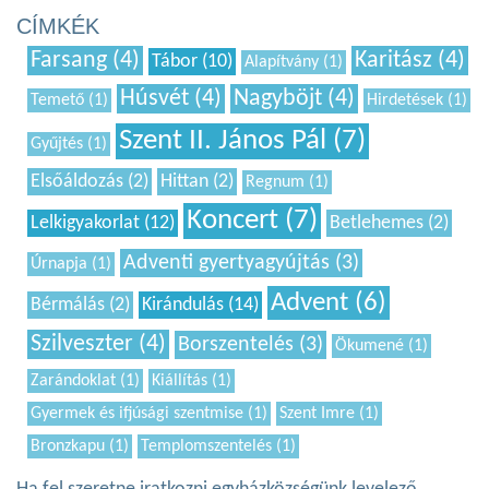
CÍMKÉK
Farsang (4)
Karitász (4)
Tábor (10)
Alapítvány (1)
Húsvét (4)
Nagyböjt (4)
Temető (1)
Hirdetések (1)
Szent II. János Pál (7)
Gyűjtés (1)
Elsőáldozás (2)
Hittan (2)
Regnum (1)
Koncert (7)
Lelkigyakorlat (12)
Betlehemes (2)
Adventi gyertyagyújtás (3)
Úrnapja (1)
Advent (6)
Bérmálás (2)
Kirándulás (14)
Szilveszter (4)
Borszentelés (3)
Ökumené (1)
Zarándoklat (1)
Kiállítás (1)
Gyermek és ifjúsági szentmise (1)
Szent Imre (1)
Bronzkapu (1)
Templomszentelés (1)