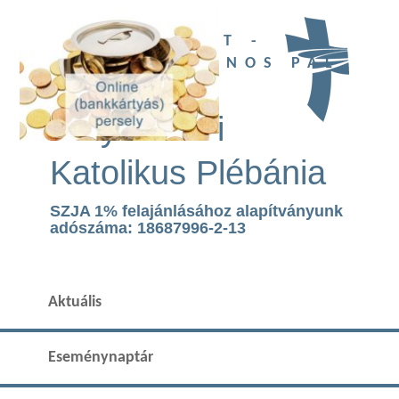
UBI DEUS EST -
SZENT II. JÁNOS PÁL
TEMPLOM
Páty Római
Katolikus Plébánia
SZJA 1% felajánlásához alapítványunk
adószáma: 18687996-2-13
Aktuális
Eseménynaptár