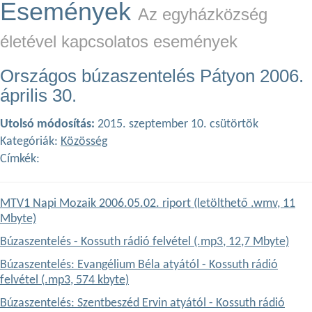
Események
Az egyházközség
életével kapcsolatos események
Országos búzaszentelés Pátyon 2006.
április 30.
Utolsó módosítás:
2015. szeptember 10. csütörtök
Kategóriák:
Közösség
Címkék:
MTV1 Napi Mozaik 2006.05.02. riport (letölthető .wmv, 11
Mbyte)
Búzaszentelés - Kossuth rádió felvétel (.mp3, 12,7 Mbyte)
Búzaszentelés: Evangélium Béla atyától - Kossuth rádió
felvétel (.mp3, 574 kbyte)
Búzaszentelés: Szentbeszéd Ervin atyától - Kossuth rádió