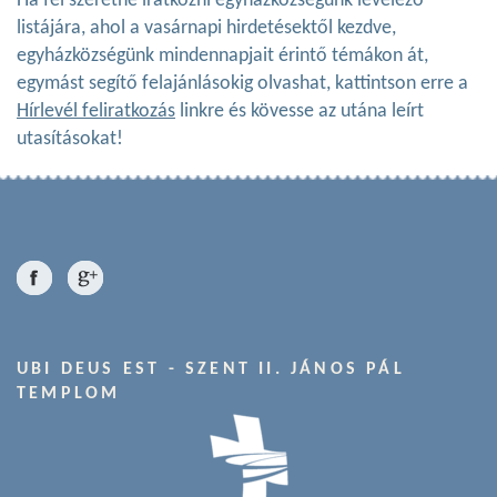
Ha fel szeretne iratkozni egyházközségünk levelező
listájára, ahol a vasárnapi hirdetésektől kezdve,
egyházközségünk mindennapjait érintő témákon át,
egymást segítő felajánlásokig olvashat, kattintson erre a
Hírlevél feliratkozás
linkre és kövesse az utána leírt
utasításokat!
UBI DEUS EST - SZENT II. JÁNOS PÁL
TEMPLOM