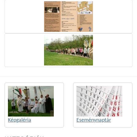
Képgaléria
Eseménynaptár