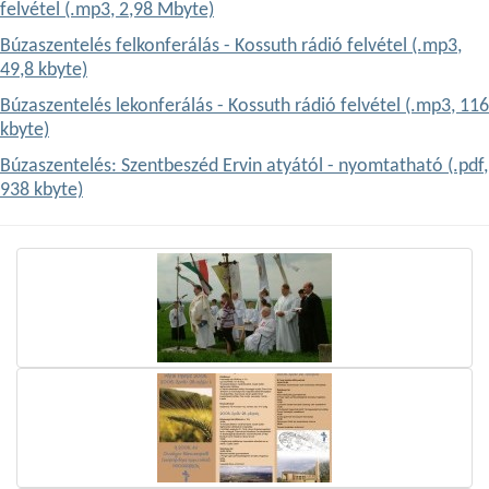
felvétel (.mp3, 2,98 Mbyte)
Búzaszentelés felkonferálás - Kossuth rádió felvétel (.mp3,
49,8 kbyte)
Búzaszentelés lekonferálás - Kossuth rádió felvétel (.mp3, 116
kbyte)
Búzaszentelés: Szentbeszéd Ervin atyától - nyomtatható (.pdf,
938 kbyte)