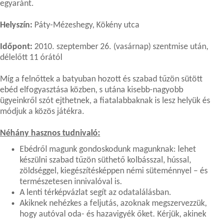
egyaránt.
Helyszín:
Páty-Mézeshegy, Kökény utca
Időpont:
2010. szeptember 26. (vasárnap) szentmise után,
délelőtt 11 órától
Míg a felnőttek a batyuban hozott és szabad tűzön sütött
ebéd elfogyasztása közben, s utána kisebb-nagyobb
ügyeinkről szót ejthetnek, a fiatalabbaknak is lesz helyük és
módjuk a közös játékra.
Néhány hasznos tudnivaló:
Ebédről magunk gondoskodunk magunknak: lehet
készülni szabad tűzön süthető kolbásszal, hússal,
zöldséggel, kiegészítésképpen némi süteménnyel – és
természetesen innivalóval is.
A lenti térképvázlat segít az odatalálásban.
Akiknek nehézkes a feljutás, azoknak megszervezzük,
hogy autóval oda- és hazavigyék őket. Kérjük, akinek