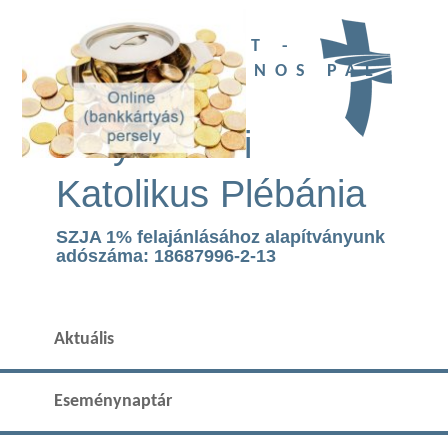
UBI DEUS EST -
SZENT II. JÁNOS PÁL
TEMPLOM
Páty Római
Katolikus Plébánia
SZJA 1% felajánlásához alapítványunk
adószáma: 18687996-2-13
Aktuális
Eseménynaptár