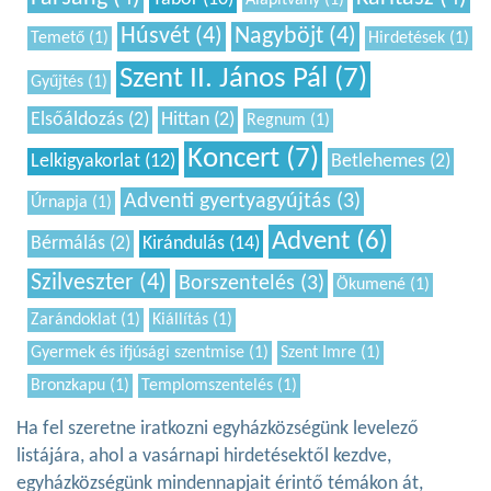
Húsvét (4)
Nagyböjt (4)
Temető (1)
Hirdetések (1)
Szent II. János Pál (7)
Gyűjtés (1)
Elsőáldozás (2)
Hittan (2)
Regnum (1)
Koncert (7)
Lelkigyakorlat (12)
Betlehemes (2)
Adventi gyertyagyújtás (3)
Úrnapja (1)
Advent (6)
Bérmálás (2)
Kirándulás (14)
Szilveszter (4)
Borszentelés (3)
Ökumené (1)
Zarándoklat (1)
Kiállítás (1)
Gyermek és ifjúsági szentmise (1)
Szent Imre (1)
Bronzkapu (1)
Templomszentelés (1)
Ha fel szeretne iratkozni egyházközségünk levelező
listájára, ahol a vasárnapi hirdetésektől kezdve,
egyházközségünk mindennapjait érintő témákon át,