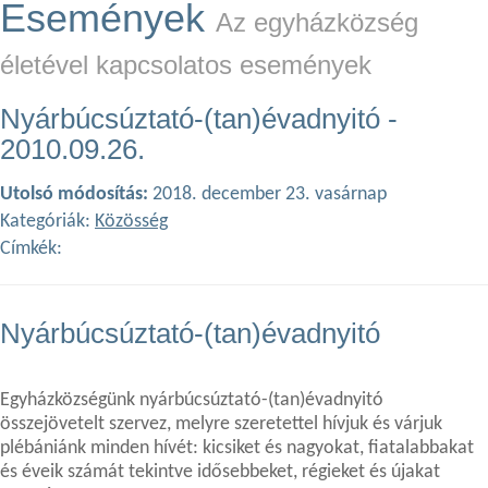
Események
Az egyházközség
életével kapcsolatos események
Nyárbúcsúztató-(tan)évadnyitó -
2010.09.26.
Utolsó módosítás:
2018. december 23. vasárnap
Kategóriák:
Közösség
Címkék:
Nyárbúcsúztató-(tan)évadnyitó
Egyházközségünk nyárbúcsúztató-(tan)évadnyitó
összejövetelt szervez, melyre szeretettel hívjuk és várjuk
plébániánk minden hívét: kicsiket és nagyokat, fiatalabbakat
és éveik számát tekintve idősebbeket, régieket és újakat