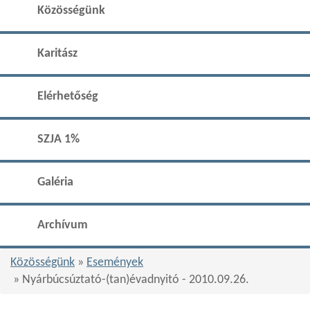
Közösségünk
Karitász
Elérhetőség
SZJA 1%
Galéria
Archívum
Közösségünk
»
Események
» Nyárbúcsúztató-(tan)évadnyitó - 2010.09.26.