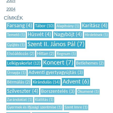
2005
2004
CÍMKÉK
Farsang (4)
Karitász (4)
Tábor (10)
Alapítvány (1)
Húsvét (4)
Nagyböjt (4)
Temető (1)
Hirdetések (1)
Szent II. János Pál (7)
Gyűjtés (1)
Elsőáldozás (2)
Hittan (2)
Regnum (1)
Koncert (7)
Lelkigyakorlat (12)
Betlehemes (2)
Adventi gyertyagyújtás (3)
Úrnapja (1)
Advent (6)
Bérmálás (2)
Kirándulás (14)
Szilveszter (4)
Borszentelés (3)
Ökumené (1)
Zarándoklat (1)
Kiállítás (1)
Gyermek és ifjúsági szentmise (1)
Szent Imre (1)