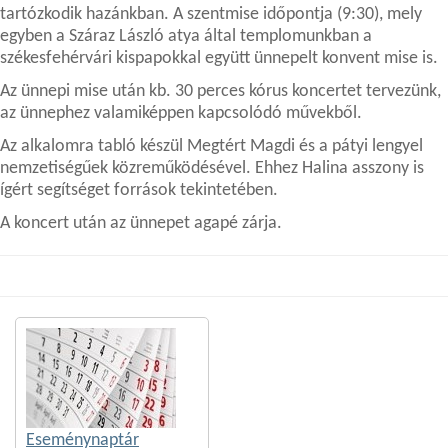
tartózkodik hazánkban. A szentmise időpontja (9:30), mely
egyben a Száraz László atya által templomunkban a
székesfehérvári kispapokkal együtt ünnepelt konvent mise is.
Az ünnepi mise után kb. 30 perces kórus koncertet tervezünk,
az ünnephez valamiképpen kapcsolódó művekből.
Az alkalomra tabló készül Megtért Magdi és a pátyi lengyel
nemzetiségűek közreműködésével. Ehhez Halina asszony is
ígért segítséget források tekintetében.
A koncert után az ünnepet agapé zárja.
Eseménynaptár