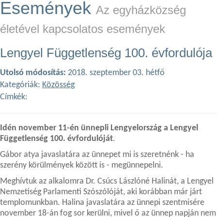
Események
Az egyházközség
életével kapcsolatos események
Lengyel Függetlenség 100. évfordulója
Utolsó módosítás:
2018. szeptember 03. hétfő
Kategóriák:
Közösség
Címkék:
Idén november 11-én ünnepli Lengyelország a Lengyel
Függetlenség 100. évfordulóját
.
Gábor atya javaslatára az ünnepet mi is szeretnénk - ha
szerény körülmények között is - megünnepelni.
Meghívtuk az alkalomra Dr. Csúcs Lászlóné Halinát, a Lengyel
Nemzetiség Parlamenti Szószólóját, aki korábban már járt
templomunkban. Halina javaslatára az ünnepi szentmisére
november 18-án fog sor kerülni, mivel ő az ünnep napján nem