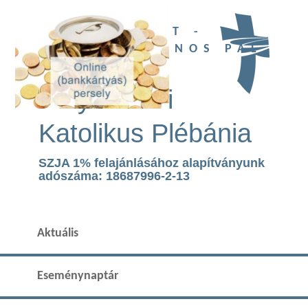
UBI DEUS EST -
SZENT II. JÁNOS PÁL
TEMPLOM
Páty Római
Katolikus Plébánia
SZJA 1% felajánlásához alapítványunk
adószáma: 18687996-2-13
Aktuális
Eseménynaptár