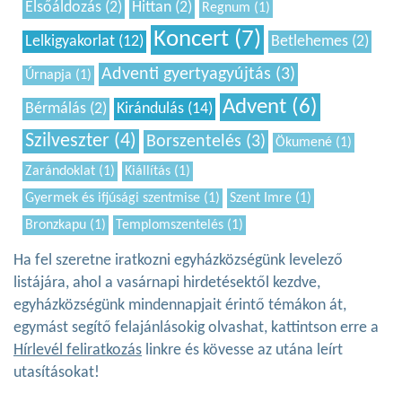
Elsőáldozás (2)
Hittan (2)
Regnum (1)
Koncert (7)
Lelkigyakorlat (12)
Betlehemes (2)
Adventi gyertyagyújtás (3)
Úrnapja (1)
Advent (6)
Bérmálás (2)
Kirándulás (14)
Szilveszter (4)
Borszentelés (3)
Ökumené (1)
Zarándoklat (1)
Kiállítás (1)
Gyermek és ifjúsági szentmise (1)
Szent Imre (1)
Bronzkapu (1)
Templomszentelés (1)
Ha fel szeretne iratkozni egyházközségünk levelező
listájára, ahol a vasárnapi hirdetésektől kezdve,
egyházközségünk mindennapjait érintő témákon át,
egymást segítő felajánlásokig olvashat, kattintson erre a
Hírlevél feliratkozás
linkre és kövesse az utána leírt
utasításokat!