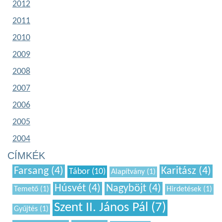
2012
2011
2010
2009
2008
2007
2006
2005
2004
CÍMKÉK
Farsang (4)
Karitász (4)
Tábor (10)
Alapítvány (1)
Húsvét (4)
Nagyböjt (4)
Temető (1)
Hirdetések (1)
Szent II. János Pál (7)
Gyűjtés (1)