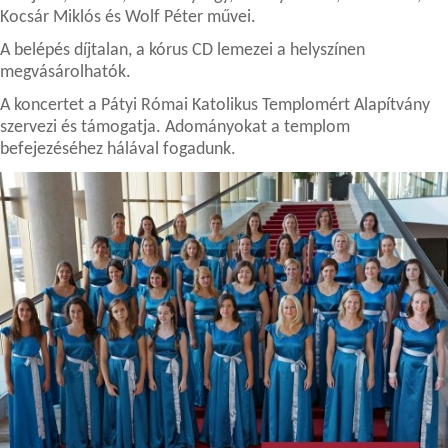
Kocsár Miklós és Wolf Péter művei.
A belépés díjtalan, a kórus CD lemezei a helyszínen
megvásárolhatók.
A koncertet a Pátyi Római Katolikus Templomért Alapítvány
szervezi és támogatja. Adományokat a templom
befejezéséhez hálával fogadunk.