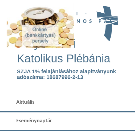
UBI DEUS EST -
SZENT II. JÁNOS PÁL
TEMPLOM
Páty Római
Katolikus Plébánia
SZJA 1% felajánlásához alapítványunk
adószáma: 18687996-2-13
Aktuális
Eseménynaptár