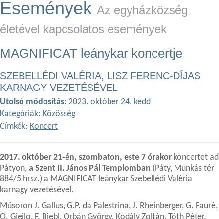
Események
Az egyházközség
életével kapcsolatos események
MAGNIFICAT leánykar koncertje
SZEBELLÉDI VALÉRIA, LISZ FERENC-DÍJAS
KARNAGY VEZETÉSÉVEL
Utolsó módosítás:
2023. október 24. kedd
Kategóriák:
Közösség
Címkék:
Koncert
2017. október 21-én, szombaton, este 7 órakor
koncertet ad
Pátyon,
a Szent II. János Pál Templomban
(Páty, Munkás tér
884/5
hrsz.
) a MAGNIFICAT leánykar Szebellédi Valéria
karnagy vezetésével.
Műsoron J. Gallus, G.P. da Palestrina, J. Rheinberger, G. Fauré,
O. Gjeilo, F. Biebl, Orbán György, Kodály Zoltán, Tóth Péter,