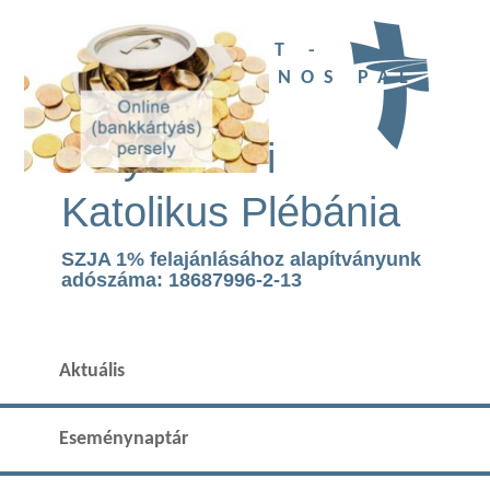
UBI DEUS EST -
SZENT II. JÁNOS PÁL
TEMPLOM
Páty Római
Katolikus Plébánia
SZJA 1% felajánlásához alapítványunk
adószáma: 18687996-2-13
Aktuális
Eseménynaptár