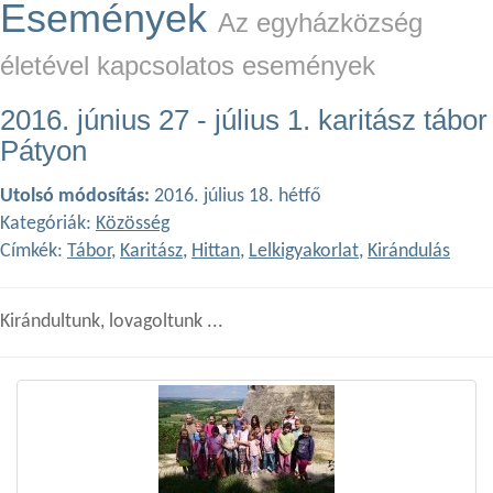
Események
Az egyházközség
életével kapcsolatos események
2016. június 27 - július 1. karitász tábor
Pátyon
Utolsó módosítás:
2016. július 18. hétfő
Kategóriák:
Közösség
Címkék:
Tábor
,
Karitász
,
Hittan
,
Lelkigyakorlat
,
Kirándulás
Kirándultunk, lovagoltunk ...