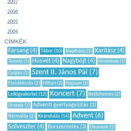
2007
2006
2005
2004
CÍMKÉK
Farsang (4)
Karitász (4)
Tábor (10)
Alapítvány (1)
Húsvét (4)
Nagyböjt (4)
Temető (1)
Hirdetések (1)
Szent II. János Pál (7)
Gyűjtés (1)
Elsőáldozás (2)
Hittan (2)
Regnum (1)
Koncert (7)
Lelkigyakorlat (12)
Betlehemes (2)
Adventi gyertyagyújtás (3)
Úrnapja (1)
Advent (6)
Bérmálás (2)
Kirándulás (14)
Szilveszter (4)
Borszentelés (3)
Ökumené (1)