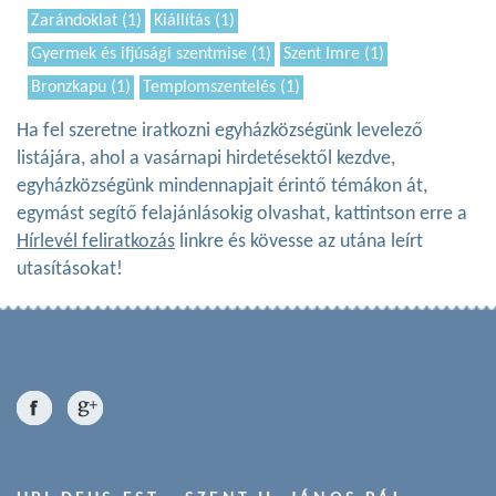
Zarándoklat (1)
Kiállítás (1)
Gyermek és ifjúsági szentmise (1)
Szent Imre (1)
Bronzkapu (1)
Templomszentelés (1)
Ha fel szeretne iratkozni egyházközségünk levelező
listájára, ahol a vasárnapi hirdetésektől kezdve,
egyházközségünk mindennapjait érintő témákon át,
egymást segítő felajánlásokig olvashat, kattintson erre a
Hírlevél feliratkozás
linkre és kövesse az utána leírt
utasításokat!