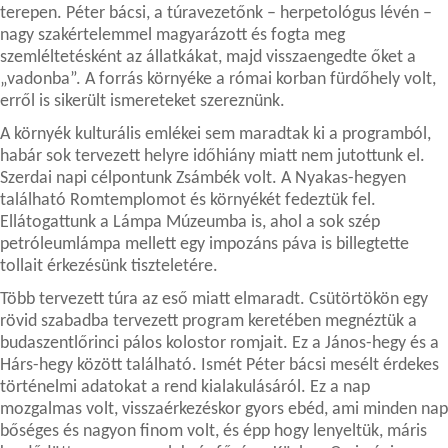
terepen. Péter bácsi, a túravezetőnk – herpetológus lévén –
nagy szakértelemmel magyarázott és fogta meg
szemléltetésként az állatkákat, majd visszaengedte őket a
„vadonba”. A forrás környéke a római korban fürdőhely volt,
erről is sikerült ismereteket szereznünk.
A környék kulturális emlékei sem maradtak ki a programból,
habár sok tervezett helyre időhiány miatt nem jutottunk el.
Szerdai napi célpontunk Zsámbék volt. A Nyakas-hegyen
található Romtemplomot és környékét fedeztük fel.
Ellátogattunk a Lámpa Múzeumba is, ahol a sok szép
petróleumlámpa mellett egy impozáns páva is billegtette
tollait érkezésünk tiszteletére.
Több tervezett túra az eső miatt elmaradt. Csütörtökön egy
rövid szabadba tervezett program keretében megnéztük a
budaszentlőrinci pálos kolostor romjait. Ez a
János-hegy és a
Hárs-hegy között található. Ismét Péter bácsi mesélt érdekes
történelmi adatokat a rend kialakulásáról. Ez a nap
mozgalmas volt, visszaérkezéskor gyors ebéd, ami minden nap
bőséges és nagyon finom volt, és épp hogy lenyeltük, máris