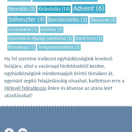
Advent (6)
Bérmálás (2)
Kirándulás (14)
Szilveszter (4)
Borszentelés (3)
Ökumené (1)
Zarándoklat (1)
Kiállítás (1)
Gyermek és ifjúsági szentmise (1)
Szent Imre (1)
Bronzkapu (1)
Templomszentelés (1)
Ha fel szeretne iratkozni egyházközségünk levelező
listájára, ahol a vasárnapi hirdetésektől kezdve,
egyházközségünk mindennapjait érintő témákon át,
egymást segítő felajánlásokig olvashat, kattintson erre a
Hírlevél feliratkozás
linkre és kövesse az utána leírt
utasításokat!