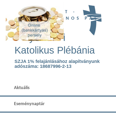
UBI DEUS EST -
SZENT II. JÁNOS PÁL
TEMPLOM
Páty Római
Katolikus Plébánia
SZJA 1% felajánlásához alapítványunk
adószáma: 18687996-2-13
Aktuális
Eseménynaptár