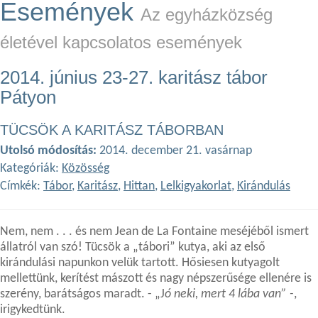
Események
Az egyházközség
életével kapcsolatos események
2014. június 23-27. karitász tábor
Pátyon
TÜCSÖK A KARITÁSZ TÁBORBAN
Utolsó módosítás:
2014. december 21. vasárnap
Kategóriák:
Közösség
Címkék:
Tábor
,
Karitász
,
Hittan
,
Lelkigyakorlat
,
Kirándulás
Nem, nem . . . és nem Jean de La Fontaine meséjéből ismert
állatról van szó! Tücsök a „tábori” kutya, aki az első
kirándulási napunkon velük tartott. Hősiesen kutyagolt
mellettünk, kerítést mászott és nagy népszerűsége ellenére is
szerény, barátságos maradt. - „J
ó neki, mert 4 lába van” -
,
irigykedtünk.