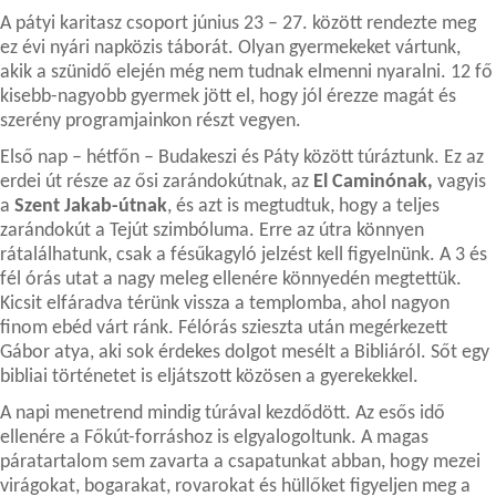
A pátyi karitasz csoport június 23 – 27. között rendezte meg
ez évi nyári napközis táborát. Olyan gyermekeket vártunk,
akik a szünidő elején még nem tudnak elmenni nyaralni. 12 fő
kisebb-nagyobb gyermek jött el, hogy jól érezze magát és
szerény programjainkon részt vegyen.
Első nap – hétfőn – Budakeszi és Páty között túráztunk. Ez az
erdei út része az ősi zarándokútnak, az
El Caminónak,
vagyis
a
Szent Jakab-útnak
, és azt is megtudtuk, hogy a teljes
zarándokút a Tejút szimbóluma. Erre az útra könnyen
rátalálhatunk, csak a fésűkagyló jelzést kell figyelnünk. A 3 és
fél órás utat a nagy meleg ellenére könnyedén megtettük.
Kicsit elfáradva térünk vissza a templomba, ahol nagyon
finom ebéd várt ránk. Félórás szieszta után megérkezett
Gábor atya, aki sok érdekes dolgot mesélt a Bibliáról. Sőt egy
bibliai történetet is eljátszott közösen a gyerekekkel.
A napi menetrend mindig túrával kezdődött. Az esős idő
ellenére a Főkút-forráshoz is elgyalogoltunk. A magas
páratartalom sem zavarta a csapatunkat abban, hogy mezei
virágokat, bogarakat, rovarokat és hüllőket figyeljen meg a