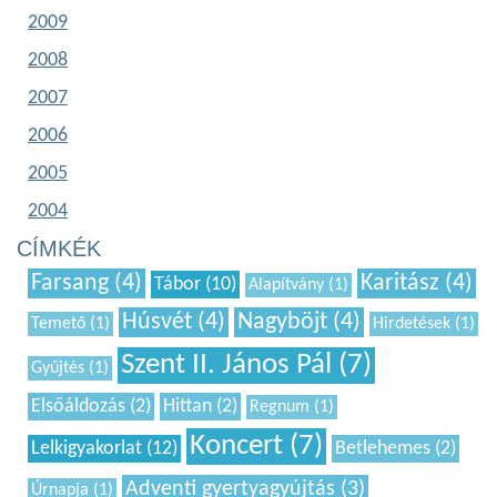
2009
2008
2007
2006
2005
2004
CÍMKÉK
Farsang (4)
Karitász (4)
Tábor (10)
Alapítvány (1)
Húsvét (4)
Nagyböjt (4)
Temető (1)
Hirdetések (1)
Szent II. János Pál (7)
Gyűjtés (1)
Elsőáldozás (2)
Hittan (2)
Regnum (1)
Koncert (7)
Lelkigyakorlat (12)
Betlehemes (2)
Adventi gyertyagyújtás (3)
Úrnapja (1)