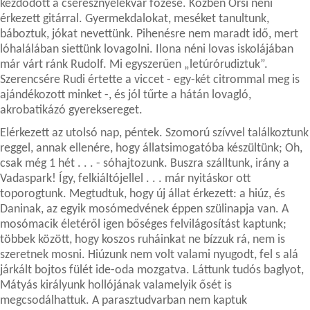
kezdődött a cseresznyelekvár főzése. Közben Orsi néni
érkezett gitárral. Gyermekdalokat, meséket tanultunk,
báboztuk, jókat nevettünk. Pihenésre nem maradt idő, mert
lóhalálában siettünk lovagolni. Ilona néni lovas iskolájában
már várt ránk Rudolf. Mi egyszerűen „letúrórudiztuk”.
Szerencsére Rudi értette a viccet - egy-két citrommal meg is
ajándékozott minket -, és jól tűrte a hátán lovagló,
akrobatikázó gyereksereget.
Elérkezett az utolsó nap, péntek. Szomorú szívvel találkoztunk
reggel, annak ellenére, hogy állatsimogatóba készültünk; Oh,
csak még 1 hét . . . - sóhajtozunk. Buszra szálltunk, irány a
Vadaspark! Így, felkiáltójellel . . . már nyitáskor ott
toporogtunk. Megtudtuk, hogy új állat érkezett: a hiúz, és
Daninak, az egyik mosómedvének éppen szülinapja van. A
mosómacik életéről igen bőséges felvilágosítást kaptunk;
többek között, hogy koszos ruháinkat ne bízzuk rá, nem is
szeretnek mosni. Hiúzunk nem volt valami nyugodt, fel s alá
járkált bojtos fülét ide-oda mozgatva. Láttunk tudós baglyot,
Mátyás királyunk hollójának valamelyik ősét is
megcsodálhattuk. A parasztudvarban nem kaptuk