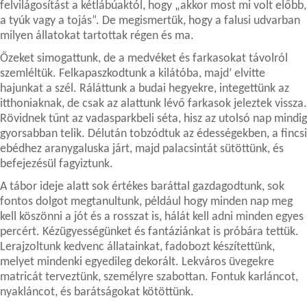
felvilágosítást a kétlábúaktól, hogy „akkor most mi volt előbb,
a tyúk vagy a tojás”. De megismertük, hogy a falusi udvarban
milyen állatokat tartottak régen és ma.
Őzeket simogattunk, de a medvéket és farkasokat távolról
szemléltük. Felkapaszkodtunk a kilátóba, majd’ elvitte
hajunkat a szél. Ráláttunk a budai hegyekre, integettünk az
itthoniaknak, de csak az alattunk lévő farkasok jeleztek vissza.
Rövidnek tűnt az vadasparkbeli séta, hisz az utolsó nap mindig
gyorsabban telik. Délután tobzódtuk az édességekben, a fincsi
ebédhez aranygaluska járt, majd palacsintát sütöttünk, és
befejezésül fagyiztunk.
A tábor ideje alatt sok értékes baráttal gazdagodtunk, sok
fontos dolgot megtanultunk, például hogy minden nap meg
kell köszönni a jót és a rosszat is, hálát kell adni minden egyes
percért. Kézügyességünket és fantáziánkat is próbára tettük.
Lerajzoltunk kedvenc állatainkat, fadobozt készítettünk,
melyet mindenki egyedileg dekorált. Lekváros üvegekre
matricát terveztünk, személyre szabottan. Fontuk karláncot,
nyakláncot, és barátságokat kötöttünk.