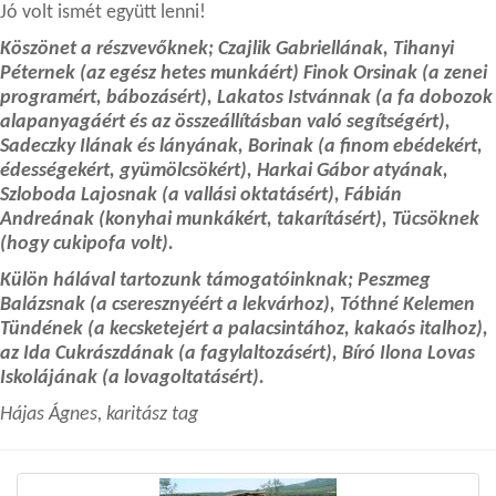
Jó volt ismét együtt lenni!
Köszönet a részvevőknek; Czajlik Gabriellának, Tihanyi
Péternek (az egész hetes munkáért) Finok Orsinak (a zenei
programért, bábozásért), Lakatos Istvánnak (a fa dobozok
alapanyagáért és az összeállításban való segítségért),
Sadeczky Ilának és lányának, Borinak (a finom ebédekért,
édességekért, gyümölcsökért), Harkai Gábor atyának,
Szloboda Lajosnak (a vallási oktatásért), Fábián
Andreának (konyhai munkákért, takarításért), Tücsöknek
(hogy cukipofa volt).
Külön hálával tartozunk támogatóinknak; Peszmeg
Balázsnak (a cseresznyéért a lekvárhoz), Tóthné Kelemen
Tündének (a kecsketejért a palacsintához, kakaós italhoz),
az Ida Cukrászdának (a fagylaltozásért), Bíró Ilona Lovas
Iskolájának (a lovagoltatásért).
Hájas Ágnes, karitász tag