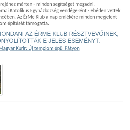
 - erejéhez mérten - minden segítséget megadni.
Római Katolikus Egyházközség vendégeként - ebéden vettek
pincében. Az ÉrMe Klub a nap emlékére minden megjelent
plom építését támogatta.
ONDANI AZ ÉRME KLUB RÉSZTVEVŐINEK,
ONYOLÍTOTTÁK E JELES ESEMÉNYT.
Magyar Kurir: Új templom épül Pátyon