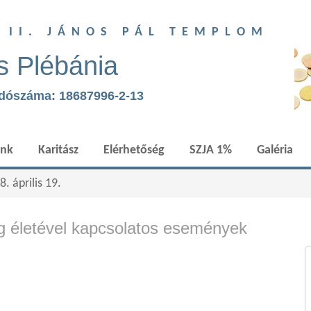
T II. JÁNOS PÁL TEMPLOM
s Plébánia
adószáma: 18687996-2-13
ünk
Karitász
Elérhetőség
SZJA 1%
Galéria
. április 19.
 életével kapcsolatos események