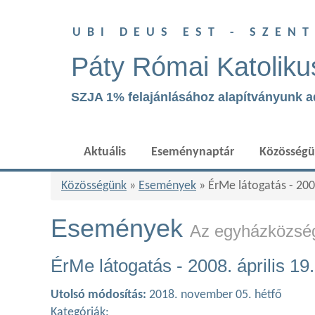
UBI DEUS EST - SZEN
Páty Római Katoliku
SZJA 1% felajánlásához alapítványunk 
Aktuális
Eseménynaptár
Közösség
Közösségünk
»
Események
» ÉrMe látogatás - 2008
Események
Az egyházközség
ÉrMe látogatás - 2008. április 19.
Utolsó módosítás:
2018. november 05. hétfő
Kategóriák: