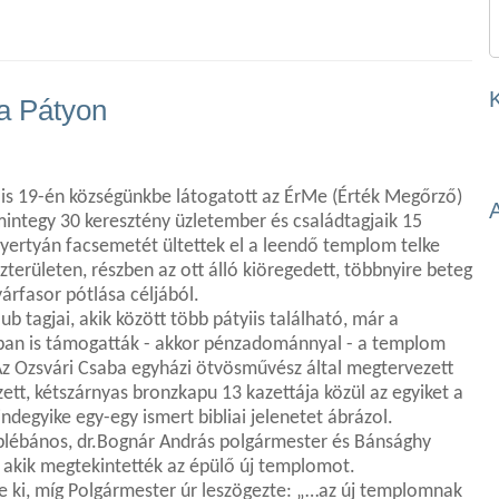
sa Pátyon
lis 19-én községünkbe látogatott az ÉrMe (Érték Megőrző)
mintegy 30 keresztény üzletember és családtagjaik 15
yertyán facsemetét ültettek el a leendő templom telke
özterületen, részben az ott álló kiöregedett, többnyire beteg
árfasor pótlása céljából.
ub tagjai, akik között több pátyiis található, már a
ban is támogatták - akkor pénzadománnyal - a templom
Az Ozsvári Csaba egyházi ötvösművész által megtervezett
ezett, kétszárnyas bronzkapu 13 kazettája közül az egyiket a
degyike egy-egy ismert bibliai jelenetet ábrázol.
lébános, dr.Bognár András polgármester és Bánsághy
t, akik megtekintették az épülő új templomot.
te ki, míg Polgármester úr leszögezte: „…az új templomnak