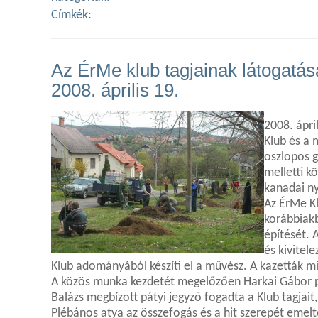
Címkék:
Az ÉrMe klub tagjainak látogatá
2008. április 19.
2008. ápri
Klub és a 
oszlopos g
melletti k
kanadai ny
Az ÉrMe Kl
korábbiak
építését. 
és kivitel
Klub adományából készíti el a művész. A kazetták min
A közös munka kezdetét megelőzően Harkai Gábor p
Balázs megbízott pátyi jegyző fogadta a Klub tagjai
Plébános atya az összefogás és a hit szerepét emel