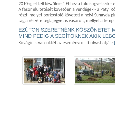
2010-ig el kell készülnie.” Ehhez a falu is igyekszik
A fasor elültetését követően a vendégek - a Pátyi 
részt, melyet bórkóstoló követett a helyi Suhayda 
tagja részére téglajegyet is vásárolt, mellyel a tem
EZÚTON SZERETNÉNK KÖSZÖNETET M
MIND PEDIG A SEGÍTŐKNEK AKIK LEB
Kővágó István cikkét az eseményről itt olvashatják: