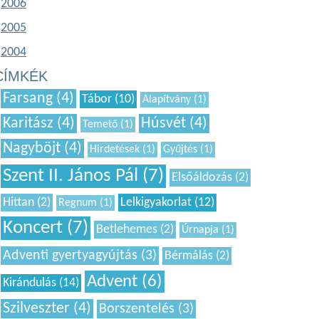
2006
2005
2004
CÍMKÉK
Farsang (4)
Tábor (10)
Alapítvány (1)
Karitász (4)
Húsvét (4)
Temető (1)
Nagyböjt (4)
Hirdetések (1)
Gyűjtés (1)
Szent II. János Pál (7)
Elsőáldozás (2)
Hittan (2)
Lelkigyakorlat (12)
Regnum (1)
Koncert (7)
Betlehemes (2)
Úrnapja (1)
Adventi gyertyagyújtás (3)
Bérmálás (2)
Advent (6)
Kirándulás (14)
Szilveszter (4)
Borszentelés (3)