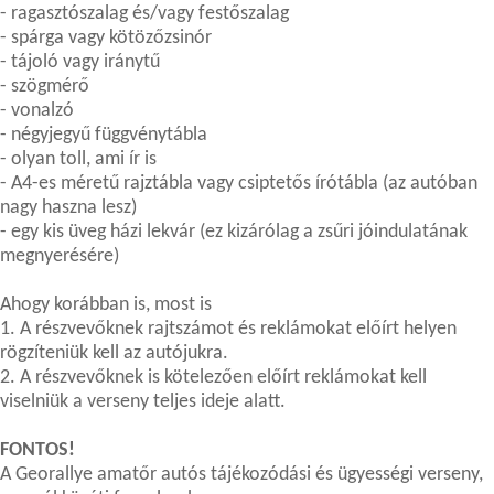
- ragasztószalag és/vagy festőszalag
- spárga vagy kötözőzsinór
- tájoló vagy iránytű
- szögmérő
- vonalzó
- négyjegyű függvénytábla
- olyan toll, ami ír is
- A4-es méretű rajztábla vagy csiptetős írótábla (az autóban
nagy haszna lesz)
- egy kis üveg házi lekvár (ez kizárólag a zsűri jóindulatának
megnyerésére)
Ahogy korábban is, most is
1. A részvevőknek rajtszámot és reklámokat előírt helyen
rögzíteniük kell az autójukra.
2. A részvevőknek is kötelezően előírt reklámokat kell
viselniük a verseny teljes ideje alatt.
FONTOS!
A Georallye amatőr autós tájékozódási és ügyességi verseny,