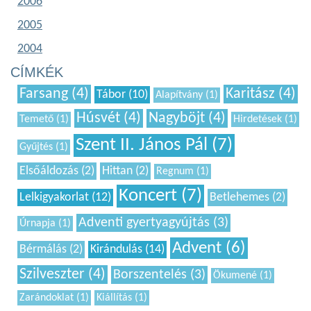
2006
2005
2004
CÍMKÉK
Farsang (4)
Karitász (4)
Tábor (10)
Alapítvány (1)
Húsvét (4)
Nagyböjt (4)
Temető (1)
Hirdetések (1)
Szent II. János Pál (7)
Gyűjtés (1)
Elsőáldozás (2)
Hittan (2)
Regnum (1)
Koncert (7)
Lelkigyakorlat (12)
Betlehemes (2)
Adventi gyertyagyújtás (3)
Úrnapja (1)
Advent (6)
Bérmálás (2)
Kirándulás (14)
Szilveszter (4)
Borszentelés (3)
Ökumené (1)
Zarándoklat (1)
Kiállítás (1)