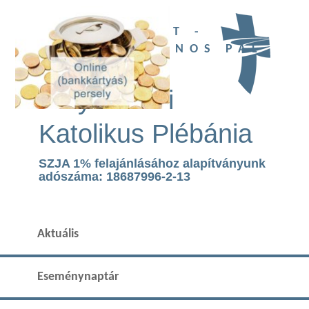
UBI DEUS EST -
SZENT II. JÁNOS PÁL
TEMPLOM
Páty Római
Katolikus Plébánia
SZJA 1% felajánlásához alapítványunk
adószáma: 18687996-2-13
Aktuális
Eseménynaptár