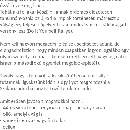
évzáró versengésnek.
Tehát aki fel akar készülni, annak érdemes előzetesen
tanulmányoznia az újkori olimpiák történetét, másrészt a
válság egy teljesen új elvet hoz a rendezésbe: csináld magad
verseny lesz (Do It Yourself Rallye).
Nem kell nagyon megijedni, elég sok segítséget adunk, de
elengedhetetlen, hogy minden csapatban legyen legalább egy
olyan személy, aki már sikeresen érettségizett (vagy legalább
ismeri a másodfokú egyenlet megoldóképletét).
Tavaly nagy sikere volt a kicsik körében a mini rallye
futamnak, igyekszünk idén is egy ilyet megrendezni a
Szalamandra házhoz tartozó területen belül.
Amit erősen javasolt magatokkal hozni:
- A4-es sima fehér fénymásolópapír néhány darab
- olló, amelyik vág is
- színező ceruzák vagy filctollak
- cellux