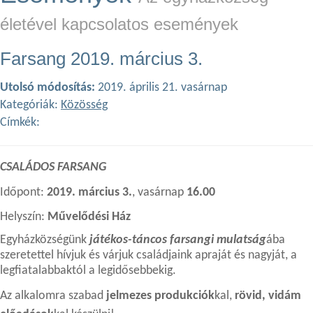
életével kapcsolatos események
Farsang 2019. március 3.
Utolsó módosítás:
2019. április 21. vasárnap
Kategóriák:
Közösség
Címkék:
CSALÁDOS FARSANG
Időpont:
2019. március 3.
, vasárnap
16.00
Helyszín:
Művelődési Ház
Egyházközségünk
játékos-táncos farsangi mulatság
ába
szeretettel hívjuk és várjuk családjaink apraját és nagyját, a
legfiatalabbaktól a legidősebbekig.
Az alkalomra szabad
jelmezes produkciók
kal,
rövid, vidám