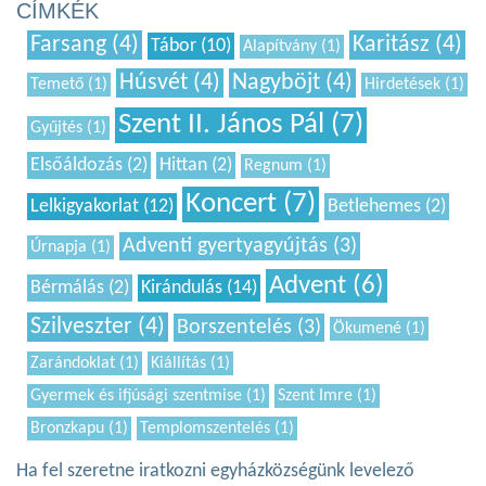
CÍMKÉK
Farsang (4)
Karitász (4)
Tábor (10)
Alapítvány (1)
Húsvét (4)
Nagyböjt (4)
Temető (1)
Hirdetések (1)
Szent II. János Pál (7)
Gyűjtés (1)
Elsőáldozás (2)
Hittan (2)
Regnum (1)
Koncert (7)
Lelkigyakorlat (12)
Betlehemes (2)
Adventi gyertyagyújtás (3)
Úrnapja (1)
Advent (6)
Bérmálás (2)
Kirándulás (14)
Szilveszter (4)
Borszentelés (3)
Ökumené (1)
Zarándoklat (1)
Kiállítás (1)
Gyermek és ifjúsági szentmise (1)
Szent Imre (1)
Bronzkapu (1)
Templomszentelés (1)
Ha fel szeretne iratkozni egyházközségünk levelező