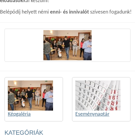
előadások
kal
készülni!
Belépődíj helyett némi
enni- és innivalót
szívesen fogadunk!
Képgaléria
Eseménynaptár
KATEGÓRIÁK