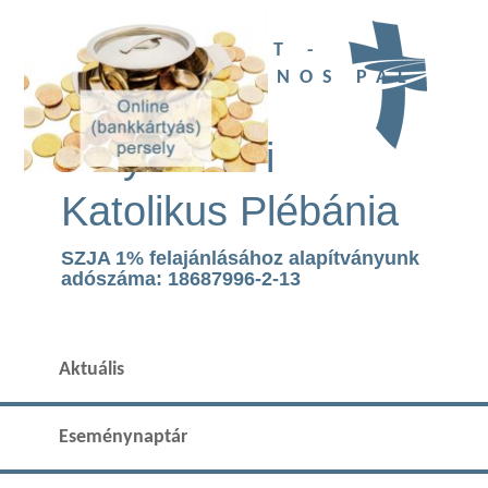
UBI DEUS EST -
SZENT II. JÁNOS PÁL
TEMPLOM
Páty Római
Katolikus Plébánia
SZJA 1% felajánlásához alapítványunk
adószáma: 18687996-2-13
Aktuális
Eseménynaptár