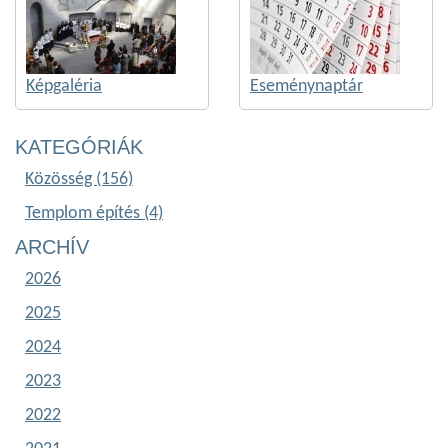
Képgaléria
Eseménynaptár
KATEGÓRIÁK
Közösség (156)
Templom építés (4)
ARCHÍV
2026
2025
2024
2023
2022