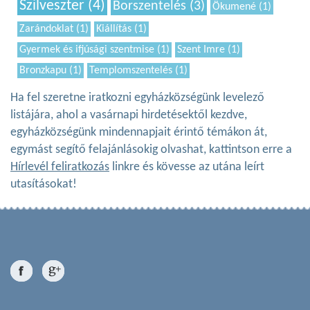
Szilveszter (4)
Borszentelés (3)
Ökumené (1)
Zarándoklat (1)
Kiállítás (1)
Gyermek és ifjúsági szentmise (1)
Szent Imre (1)
Bronzkapu (1)
Templomszentelés (1)
Ha fel szeretne iratkozni egyházközségünk levelező
listájára, ahol a vasárnapi hirdetésektől kezdve,
egyházközségünk mindennapjait érintő témákon át,
egymást segítő felajánlásokig olvashat, kattintson erre a
Hírlevél feliratkozás
linkre és kövesse az utána leírt
utasításokat!