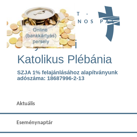
UBI DEUS EST -
SZENT II. JÁNOS PÁL
TEMPLOM
Páty Római
Katolikus Plébánia
SZJA 1% felajánlásához alapítványunk
adószáma: 18687996-2-13
Aktuális
Eseménynaptár