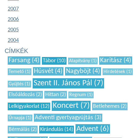
2007
2006
2005
2004
CÍMKÉK
Farsang (4)
Karitász (4)
Tábor (10)
Alapítvány (1)
Húsvét (4)
Nagyböjt (4)
Temető (1)
Hirdetések (1)
Szent II. János Pál (7)
Gyűjtés (1)
Elsőáldozás (2)
Hittan (2)
Regnum (1)
Koncert (7)
Lelkigyakorlat (12)
Betlehemes (2)
Adventi gyertyagyújtás (3)
Úrnapja (1)
Advent (6)
Bérmálás (2)
Kirándulás (14)