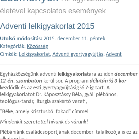
életével kapcsolatos események
Adventi lelkigyakorlat 2015
Utolsó módosítás:
2015. december 11. péntek
Kategóriák:
Közösség
Címkék:
Lelkigyakorlat
,
Adventi gyertyagyújtás
,
Advent
Egyházközségünk adventi
lelkigyakorlat
ára az idén
december
12-én, szombaton
kerül sor. A program
délután ½ 3-kor
kezdődik és az esti gyertyagyújtásig
½ 7-ig
tart. A
lelkigyakorlatot Dr. Káposztássy Béla, gyáli plébános,
teológus-tanár, liturgia szakértő vezeti,
"Béke, amely Krisztusból fakad" címmel
Mindenkit szeretettel hívunk és várunk!
Plébániánk családcsoportjának decemberi találkozója is ez az