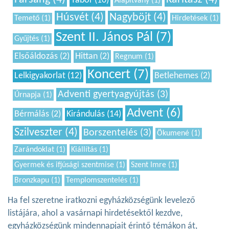
Tábor (10)
Alapítvány (1)
Húsvét (4)
Nagyböjt (4)
Temető (1)
Hirdetések (1)
Szent II. János Pál (7)
Gyűjtés (1)
Elsőáldozás (2)
Hittan (2)
Regnum (1)
Koncert (7)
Lelkigyakorlat (12)
Betlehemes (2)
Adventi gyertyagyújtás (3)
Úrnapja (1)
Advent (6)
Bérmálás (2)
Kirándulás (14)
Szilveszter (4)
Borszentelés (3)
Ökumené (1)
Zarándoklat (1)
Kiállítás (1)
Gyermek és ifjúsági szentmise (1)
Szent Imre (1)
Bronzkapu (1)
Templomszentelés (1)
Ha fel szeretne iratkozni egyházközségünk levelező
listájára, ahol a vasárnapi hirdetésektől kezdve,
egyházközségünk mindennapjait érintő témákon át,