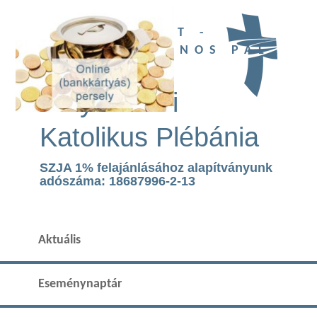
UBI DEUS EST -
SZENT II. JÁNOS PÁL
TEMPLOM
Páty Római
Katolikus Plébánia
SZJA 1% felajánlásához alapítványunk
adószáma: 18687996-2-13
Aktuális
Eseménynaptár