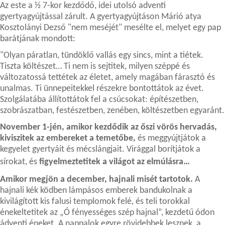
Az este a ½ 7-kor kezdődő, idei utolsó adventi
gyertyagyújtással zárult. A gyertyagyújtáson Márió atya
Kosztolányi Dezső "nem meséjét" mesélte el, melyet egy pap
barátjának mondott:
"Olyan páratlan, tündöklő vallás egy sincs, mint a tiétek.
Tiszta költészet… Ti nem is sejtitek, milyen széppé és
változatossá tettétek az életet, amely magában fárasztó és
unalmas. Ti ünnepeitekkel részekre bontottátok az évet.
Szolgálatába állítottátok fel a csúcsokat: építészetben,
szobrászatban, festészetben, zenében, költészetben egyaránt.
November 1-jén, amikor kezdődik az őszi vörös hervadás,
kiviszitek az embereket a temetőbe,
és meggyújtjátok a
kegyelet gyertyáit és mécslángjait. Virággal borítjátok a
sírokat, és
figyelmeztetitek a világot az elmúlásra…
Amikor megjön a december, hajnali misét tartotok.
A
hajnali kék ködben lámpásos emberek bandukolnak a
kivilágított kis falusi templomok felé, és teli torokkal
énekeltetitek az „Ó fényességes szép hajnal”, kezdetű ódon
ádventi éneket. A nappalok egyre rövidebbek lesznek, a