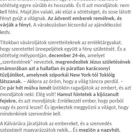
sötétség egyre sűrűbb és hosszabb. És ti azt mondjátok: nem
kell félni. Majd jön valaki, aki elűzi a sötétséget, és sose látott
fényt gyújt a világnak.
Az ádventi emberek remélnek, és
várják a fényt.
A várakozásban kicsordul az ajándékozási
kedv.
Titokban vásároljátok szeretteiteknek az emléktárgyakat,
hogy szeretettel ünnepeljétek együtt a fény születését. És a
sötétség mélypontján,
december 24-én,
amelyet
„szentestének” neveztek,
megrendezitek Jézus születésének
mámorában azt a hallatlan és páratlan karácsonyi
tűzijátékot, amelynek sziporkái New York-tól Tokióig
látszanak.
– Akkora az öröm, hogy a világ táncra perdül. –
De
pár hét múlva ismét
üstökön ragadjátok az embert, és azt
mondjátok neki: Elég volt!
Hamut hintetek a kijózanult
fejekre,
és azt mondjátok: Emlékezzél ember, hogy porból
vagy és porrá leszel! És igyekeztek meggyőzni a világot, hogy
mindenkinek szenvednie kell.
A Kálváriára járatjátok az embereket, és a szenvedés
szépségeit magyarázzátok nekik… És
megjön a nagyhét.