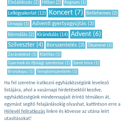
Elsőáldozás (2)
Hittan (2)
Regnum (1)
Koncert (7)
Lelkigyakorlat (12)
Betlehemes (2)
Adventi gyertyagyújtás (3)
Úrnapja (1)
Advent (6)
Bérmálás (2)
Kirándulás (14)
Szilveszter (4)
Borszentelés (3)
Ökumené (1)
Zarándoklat (1)
Kiállítás (1)
Gyermek és ifjúsági szentmise (1)
Szent Imre (1)
Bronzkapu (1)
Templomszentelés (1)
Ha fel szeretne iratkozni egyházközségünk levelező
listájára, ahol a vasárnapi hirdetésektől kezdve,
egyházközségünk mindennapjait érintő témákon át,
egymást segítő felajánlásokig olvashat, kattintson erre a
Hírlevél feliratkozás
linkre és kövesse az utána leírt
utasításokat!