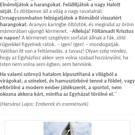
Elnémítjátok a harangokat. Felállítjátok a nagy Halott
sírját.
És döbbenve áll a világ a nagy ravatalnál.
De
nagyszombaton felzúgatjátok a Rómából visszatért
harangokat.
Aranyos karingbe öltöztök, és megindul az öröm
mámorában ujjongó körmenet. –
Alleluja! Föltámadt Krisztus
e napon!
A körmenet szegélyén sorfalat állnak a fák, zöld
rügyekkel figyelnek rátok. – Igen! Igen! – mondogatják.
Valóban itt van a feltámadás, a tavasz! Olyan szép mindez,
hogy az Egyházhoz akkor sem volna szabad hozzányúlni, ha
Isten nem volna sem égben, sem bennünk.
Ha valami szörnyű hatalom kipusztítaná a világból a
virágokat, a színeket, és hamuszürkévé tenné a földet, vagy
eltörölné a modern ember játékszerét, a sportot, nem
okozna akkora kárt, mintha az Egyházat törölné el.
"
(Harsányi Lajos: Emberek és események)