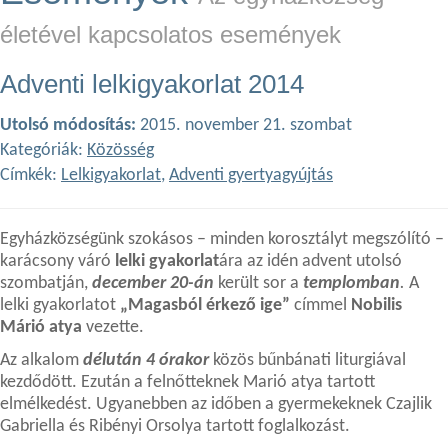
életével kapcsolatos események
Adventi lelkigyakorlat 2014
Utolsó módosítás:
2015. november 21. szombat
Kategóriák:
Közösség
Címkék:
Lelkigyakorlat
,
Adventi gyertyagyújtás
Egyházközségünk szokásos – minden korosztályt megszólító –
karácsony váró
lelki gyakorlat
ára az idén advent utolsó
szombatján,
december 20-án
került sor a
templomban
.
A
lelki gyakorlatot
„Magasból érkező ige”
címmel
Nobilis
Márió atya
vezette.
Az alkalom
délután 4 órakor
közös bűnbánati liturgiával
kezdődött. Ezután a felnőtteknek Marió atya tartott
elmélkedést. Ugyanebben az időben a gyermekeknek Czajlik
Gabriella és Ribényi Orsolya tartott foglalkozást.