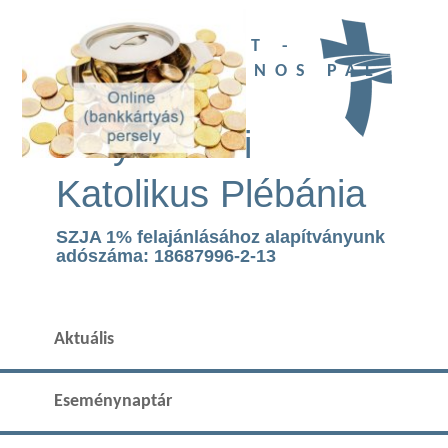
UBI DEUS EST -
SZENT II. JÁNOS PÁL
TEMPLOM
Páty Római
Katolikus Plébánia
SZJA 1% felajánlásához alapítványunk
adószáma: 18687996-2-13
Aktuális
Eseménynaptár