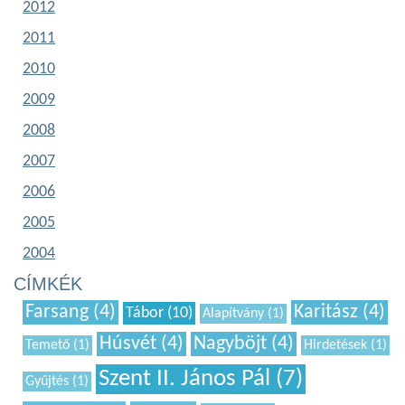
2012
2011
2010
2009
2008
2007
2006
2005
2004
CÍMKÉK
Farsang (4)
Karitász (4)
Tábor (10)
Alapítvány (1)
Húsvét (4)
Nagyböjt (4)
Temető (1)
Hirdetések (1)
Szent II. János Pál (7)
Gyűjtés (1)