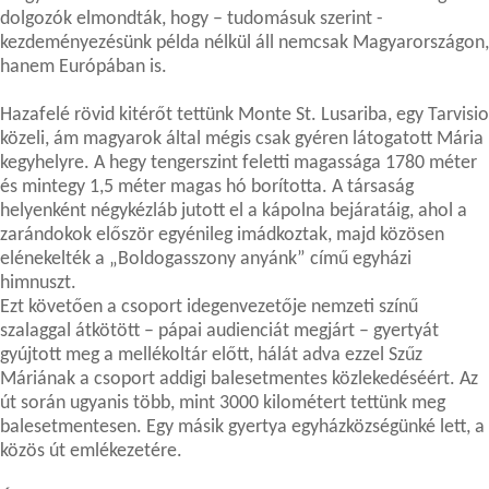
dolgozók elmondták, hogy – tudomásuk szerint -
kezdeményezésünk példa nélkül áll nemcsak Magyarországon,
hanem Európában is.
Hazafelé rövid kitérőt tettünk Monte St. Lusariba, egy Tarvisio
közeli, ám magyarok által mégis csak gyéren látogatott Mária
kegyhelyre. A hegy tengerszint feletti magassága 1780 méter
és mintegy 1,5 méter magas hó borította. A társaság
helyenként négykézláb jutott el a kápolna bejáratáig, ahol a
zarándokok először egyénileg imádkoztak, majd közösen
elénekelték a „Boldogasszony anyánk” című egyházi
himnuszt.
Ezt követően a csoport idegenvezetője nemzeti színű
szalaggal átkötött – pápai audienciát megjárt – gyertyát
gyújtott meg a mellékoltár előtt, hálát adva ezzel Szűz
Máriának a csoport addigi balesetmentes közlekedéséért. Az
út során ugyanis több, mint 3000 kilométert tettünk meg
balesetmentesen. Egy másik gyertya egyházközségünké lett, a
közös út emlékezetére.