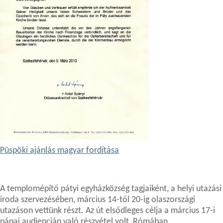
Püspöki ajánlás magyar fordítása
A templomépítő pátyi egyházközség tagjaiként, a helyi utazási
iroda szervezésében, március 14-től 20-ig olaszországi
utazáson vettünk részt. Az út elsődleges célja a március 17-i
pápai audiencián való részvétel volt, Rómában.