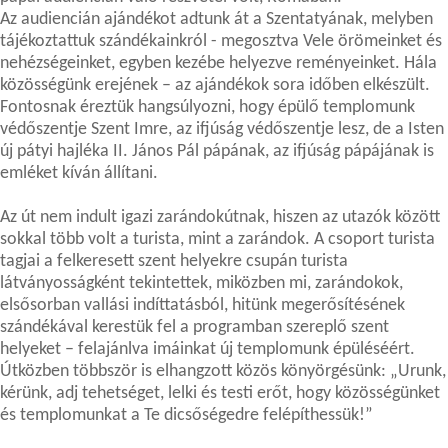
Az audiencián ajándékot adtunk át a Szentatyának, melyben
tájékoztattuk szándékainkról - megosztva Vele örömeinket és
nehézségeinket, egyben kezébe helyezve reményeinket. Hála
közösségünk erejének – az ajándékok sora időben elkészült.
Fontosnak éreztük hangsúlyozni, hogy épülő templomunk
védőszentje Szent Imre, az ifjúság védőszentje lesz, de a Isten
új pátyi hajléka II. János Pál pápának, az ifjúság pápájának is
emléket kíván állítani.
Az út nem indult igazi zarándokútnak, hiszen az utazók között
sokkal több volt a turista, mint a zarándok. A csoport turista
tagjai a felkeresett szent helyekre csupán turista
látványosságként tekintettek, miközben mi, zarándokok,
elsősorban vallási indíttatásból, hitünk megerősítésének
szándékával kerestük fel a programban szereplő szent
helyeket – felajánlva imáinkat új templomunk épüléséért.
Útközben többször is elhangzott közös könyörgésünk: „Urunk,
kérünk, adj tehetséget, lelki és testi erőt, hogy közösségünket
és templomunkat a Te dicsőségedre felépíthessük!”