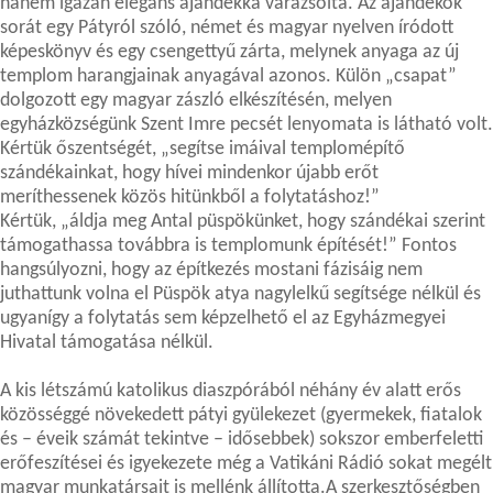
hanem igazán elegáns ajándékká varázsolta. Az ajándékok
sorát egy Pátyról szóló, német és magyar nyelven íródott
képeskönyv és egy csengettyű zárta, melynek anyaga az új
templom harangjainak anyagával azonos. Külön „csapat”
dolgozott egy magyar zászló elkészítésén, melyen
egyházközségünk Szent Imre pecsét lenyomata is látható volt.
Kértük őszentségét, „segítse imáival templomépítő
szándékainkat, hogy hívei mindenkor újabb erőt
meríthessenek közös hitünkből a folytatáshoz!”
Kértük, „áldja meg Antal püspökünket, hogy szándékai szerint
támogathassa továbbra is templomunk építését!” Fontos
hangsúlyozni, hogy az építkezés mostani fázisáig nem
juthattunk volna el Püspök atya nagylelkű segítsége nélkül és
ugyanígy a folytatás sem képzelhető el az Egyházmegyei
Hivatal támogatása nélkül.
A kis létszámú katolikus diaszpórából néhány év alatt erős
közösséggé növekedett pátyi gyülekezet (gyermekek, fiatalok
és – éveik számát tekintve – idősebbek) sokszor emberfeletti
erőfeszítései és igyekezete még a Vatikáni Rádió sokat megélt
magyar munkatársait is mellénk állította.A szerkesztőségben