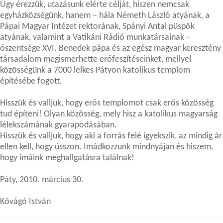
Úgy érezzük, utazásunk elérte célját, hiszen nemcsak
egyházközségünk, hanem – hála Németh László atyának, a
Pápai Magyar Intézet rektorának, Spányi Antal püspök
atyának, valamint a Vatikáni Rádió munkatársainak –
őszentsége XVI. Benedek pápa és az egész magyar keresztény
társadalom megismerhette erőfeszítéseinket, mellyel
közösségünk a 7000 lelkes Pátyon katolikus templom
építésébe fogott.
Hisszük és valljuk, hogy erős templomot csak erős közösség
tud építeni! Olyan közösség, mely hisz a katolikus magyarság
lélekszámának gyarapodásában.
Hisszük és valljuk, hogy aki a forrás felé igyekszik, az mindig ár
ellen kell, hogy ússzon. Imádkozzunk mindnyájan és hiszem,
hogy imáink meghallgatásra találnak!
Páty, 2010. március 30.
Kővágó István