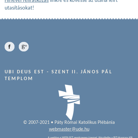
Hírlevél feliratkozás
linkre és kövesse az utána leírt
utasításokat!
UBI DEUS EST - SZENT II. JÁNOS PÁL
TEMPLOM
© 2007-2021 • Páty Római Katolikus Plébánia
webmaster@ude.hu
A weblap a
WEB-SET
rendszeren üzemel. Készítette a
BIT-Hungary Kft.