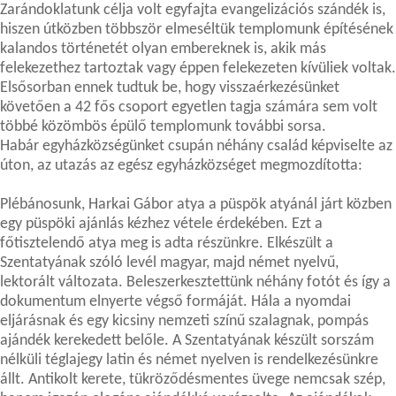
Zarándoklatunk célja volt egyfajta evangelizációs szándék is,
hiszen útközben többször elmeséltük templomunk építésének
kalandos történetét olyan embereknek is, akik más
felekezethez tartoztak vagy éppen felekezeten kívüliek voltak.
Elsősorban ennek tudtuk be, hogy visszaérkezésünket
követően a 42 fős csoport egyetlen tagja számára sem volt
többé közömbös épülő templomunk további sorsa.
Habár egyházközségünket csupán néhány család képviselte az
úton, az utazás az egész egyházközséget megmozdította:
Plébánosunk, Harkai Gábor atya a püspök atyánál járt közben
egy püspöki ajánlás kézhez vétele érdekében. Ezt a
főtisztelendő atya meg is adta részünkre. Elkészült a
Szentatyának szóló levél magyar, majd német nyelvű,
lektorált változata. Beleszerkesztettünk néhány fotót és így a
dokumentum elnyerte végső formáját. Hála a nyomdai
eljárásnak és egy kicsiny nemzeti színű szalagnak, pompás
ajándék kerekedett belőle. A Szentatyának készült sorszám
nélküli téglajegy latin és német nyelven is rendelkezésünkre
állt. Antikolt kerete, tükröződésmentes üvege nemcsak szép,