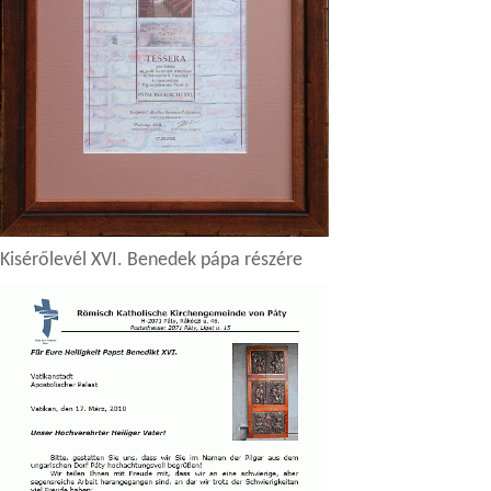
Kisérőlevél XVI. Benedek pápa részére