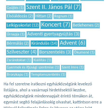
Szent II. János Pál (7)
Gyűjtés (1)
Elsőáldozás (2)
Hittan (2)
Regnum (1)
Koncert (7)
Lelkigyakorlat (12)
Betlehemes (2)
Adventi gyertyagyújtás (3)
Úrnapja (1)
Advent (6)
Bérmálás (2)
Kirándulás (14)
Szilveszter (4)
Borszentelés (3)
Ökumené (1)
Zarándoklat (1)
Kiállítás (1)
Gyermek és ifjúsági szentmise (1)
Szent Imre (1)
Bronzkapu (1)
Templomszentelés (1)
Ha fel szeretne iratkozni egyházközségünk levelező
listájára, ahol a vasárnapi hirdetésektől kezdve,
egyházközségünk mindennapjait érintő témákon át,
egymást segítő felajánlásokig olvashat, kattintson erre a