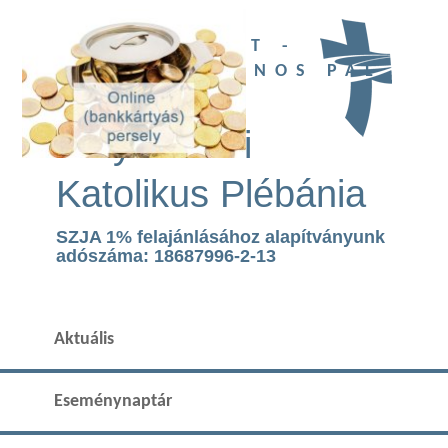
UBI DEUS EST -
SZENT II. JÁNOS PÁL
TEMPLOM
Páty Római
Katolikus Plébánia
SZJA 1% felajánlásához alapítványunk
adószáma: 18687996-2-13
Aktuális
Eseménynaptár