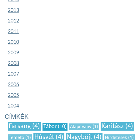
2013
2012
2011
2010
2009
2008
2007
2006
2005
2004
CÍMKÉK
Farsang (4)
Karitász (4)
Tábor (10)
Alapítvány (1)
Húsvét (4)
Nagyböjt (4)
Temető (1)
Hirdetések (1)