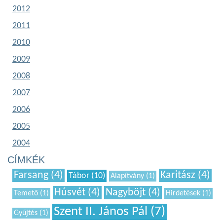
2012
2011
2010
2009
2008
2007
2006
2005
2004
CÍMKÉK
Farsang (4)
Karitász (4)
Tábor (10)
Alapítvány (1)
Húsvét (4)
Nagyböjt (4)
Temető (1)
Hirdetések (1)
Szent II. János Pál (7)
Gyűjtés (1)