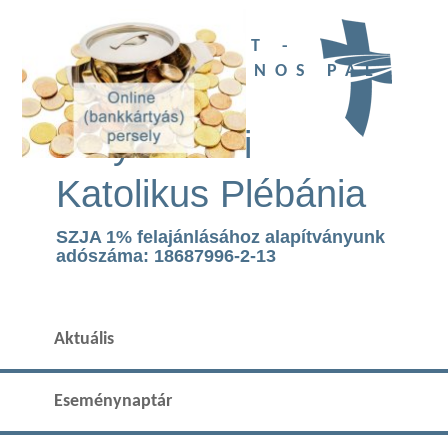
UBI DEUS EST -
SZENT II. JÁNOS PÁL
TEMPLOM
Páty Római
Katolikus Plébánia
SZJA 1% felajánlásához alapítványunk
adószáma: 18687996-2-13
Aktuális
Eseménynaptár