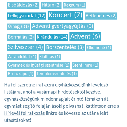
Elsőáldozás (2)
Hittan (2)
Regnum (1)
Koncert (7)
Lelkigyakorlat (12)
Betlehemes (2)
Adventi gyertyagyújtás (3)
Úrnapja (1)
Advent (6)
Bérmálás (2)
Kirándulás (14)
Szilveszter (4)
Borszentelés (3)
Ökumené (1)
Zarándoklat (1)
Kiállítás (1)
Gyermek és ifjúsági szentmise (1)
Szent Imre (1)
Bronzkapu (1)
Templomszentelés (1)
Ha fel szeretne iratkozni egyházközségünk levelező
listájára, ahol a vasárnapi hirdetésektől kezdve,
egyházközségünk mindennapjait érintő témákon át,
egymást segítő felajánlásokig olvashat, kattintson erre a
Hírlevél feliratkozás
linkre és kövesse az utána leírt
utasításokat!