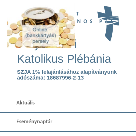
UBI DEUS EST -
SZENT II. JÁNOS PÁL
TEMPLOM
Páty Római
Katolikus Plébánia
SZJA 1% felajánlásához alapítványunk
adószáma: 18687996-2-13
Aktuális
Eseménynaptár