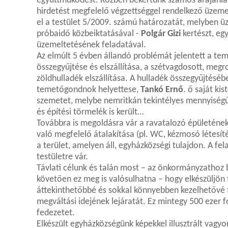
együttműködést. Közben bekértünk számos árajánlatot
hirdetést megfelelő végzettséggel rendelkező üzeme
el a testület 5/2009. számú határozatát, melyben üz
próbaidő közbeiktatásával -
Polgár Gizi
kertészt, eg
üzemeltetésének feladatával.
Az elmúlt 5 évben állandó problémát jelentett a te
összegyűjtése és elszállítása, a szétvagdosott, megro
zöldhulladék elszállítása. A hulladék összegyűjtésébe
temetőgondnok helyettese,
Tankó Ernő
. ő saját ki
szemetet, melybe nemritkán tekintélyes mennyiségű 
és építési törmelék is került…
Továbbra is megoldásra vár a ravatalozó épületéne
való megfelelő átalakítása (pl. WC, kézmosó létesít
a terület, amelyen áll, egyházközségi tulajdon. A fe
testületre vár.
Távlati célunk és talán most – az önkormányzathoz 
követően ez meg is valósulhatna – hogy elkészüljön t
áttekinthetőbbé és sokkal könnyebben kezelhetővé te
megváltási idejének lejáratát. Ez mintegy 500 ezer f
fedezetet.
Elkészült egyházközségünk képekkel illusztrált vagy