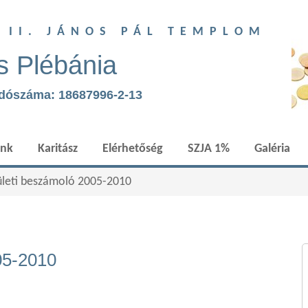
T II. JÁNOS PÁL TEMPLOM
s Plébánia
adószáma: 18687996-2-13
ünk
Karitász
Elérhetőség
SZJA 1%
Galéria
ületi beszámoló 2005-2010
05-2010