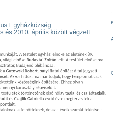
ikus Egyházközség
 és 2010. április között végzett
munkáját. A testület egyházi elnöke az életének 89.
a
, világi elnöke
Budavári Zoltán
lett. A testület elnöke ma
isztrátor, Budajenő plébánosa.
ék a
Gutowski Robert
, pátyi fiatal építész által jegyzett
tését. Akkor hittük, ma már tudjuk, hogy templomot csak
fektettünk közösségünk építésére. Ehhez olyan
amennyi korosztály képviselőit.
estületek történetének első hölgy tagjai és családtagjaik,
udit
és
Czajlik Gabriella
évről évre megtervezték a
pontjait.
ataloknak, a felnőtteknek, de az – éveik számát tekintve –