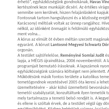
érhető”, egyházközségünk gondnokának,
Havas Vin
kertészének keze munkáját dicséri. Az értékes virá
semmibe sem kerülnek, hiszen felajánlásként kapjuk
Fontosnak tartom hangsúlyozni és a közösség erejét
Karácsony) méltóak voltak az ünnep rangjához. Híve
nélkül, az időnként önmagát is felülmúló egyházközsé
ment volna…
A kórus az elmúlt öt évben méltán szerzett magának
egyaránt. A kórust
Lantosné Megyesi Schwartz Dór
orgonán.
A testület sajtófelelőse,
Reményiné Somlai Judit
és
lapja, a MÉGIS újraindítása, 2006 novemberétől. A l
programjait bemutató írásoknak. A lapszámok nyo
egyházközségünk számára költséget nem jelentett. Az 
Működésünk másik fontos területe a katolikus teme
temetőgondnok vezetésével 2005 óta keresi a lehe
üzemeltetésére – akár külső üzemeltető bevonásáv
temetői szabályzatát, konzultáltunk ilyen temetők t
mely tartalmazza a temető belső rendjét is. A kegye
és ellene is szóltak érvek, de a testület végül úgy dö