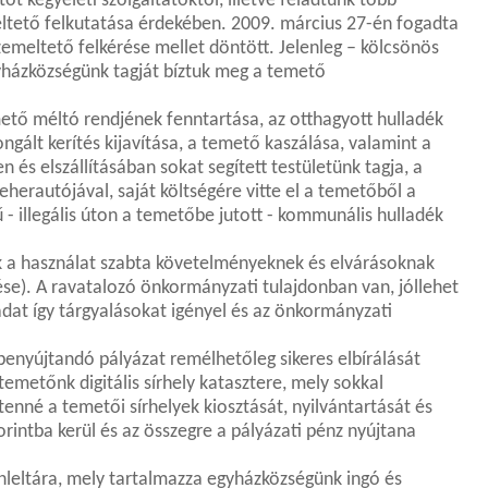
 kegyeleti szolgáltatóktól, illetve feladtunk több
ltető felkutatása érdekében. 2009. március 27-én fogadta
emeltető felkérése mellet döntött. Jelenleg – kölcsönös
yházközségünk tagját bíztuk meg a temető
mető méltó rendjének fenntartása, az otthagyott hulladék
ngált kerítés kijavítása, a temető kaszálása, valamint a
n és elszállításában sokat segített testületünk tagja, a
steherautójával, saját költségére vitte el a temetőből a
- illegális úton a temetőbe jutott - kommunális hulladék
k a használat szabta követelményeknek és elvárásoknak
ése). A ravatalozó önkormányzati tulajdonban van, jóllehet
ladat így tárgyalásokat igényel és az önkormányzati
benyújtandó pályázat remélhetőleg sikeres elbírálását
emetőnk digitális sírhely katasztere, mely sokkal
nné a temetői sírhelyek kiosztását, nyilvántartását és
orintba kerül és az összegre a pályázati pénz nyújtana
onleltára, mely tartalmazza egyházközségünk ingó és