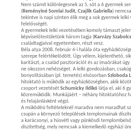
Nem számít különlegesnek az 5, sőt a 6 gyermek sem
(
Reményiné Somlai Judit, Czajlik Gabriella
) nemcsa
tekintve is napi szinten élik meg a sok gyermek lel
felelősségét.
A gyermekek lelki vezetésében komoly támaszt jele
képviselőtestületünk három tagja (
Karvázy Szabolc
családtagjaival egyetemben, részt vesz.
Béla atya 2008. február 4-i halála óta egyházközségü
szerepe felértékelődött. Úgy vélem, kijelenthető, sike
karitászt, a család pasztorációt és az imaórákat úg
ne okozzon nehézséget. A lelki gondozásban, csakúg
bonyolításában (pl. temetés) elsősorban
Szloboda L
hitoktató is működik az egyházközségben, akik között
csoport vezetését
Schumicky Ildikó
látja el, aki 6 
közreműködik. Munkájáért – néhány hitoktatóhoz haso
és felajánlásként végzi.
A működési feltételeknél maradva nem maradhat szó
csupán a környező települések templomainak díszíte
a karácsonyi, a húsvéti vagy pünkösdi templombelső,
díszítettség, mely nemcsak a kiemelkedő egyházi ü