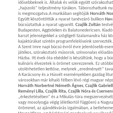
idősebbeknek is. Általuk és velük együtt szórakozha
„hajszoló” teljesítmény túrákon. Táborozhattunk ny
is megmozgatva.A munkában segítőjük
Horváth No
Együtt köszöntöttük a nyarat tanévzáró bulikon
Hav
búcsúztattuk a nyarat ugyanitt.
Czajlik Zoltán
testvé
Budapesten, Aggteleken és Balatonedericsen. Kiadós
karszt jelenségekkel a szögligeti Szalamandra ház k
kajaktúrákat szintén programfelelőseink szervezték.
A Szent Imre napi búcsú évről évre jelentősebb ese
játékos, szórakoztató műsorok, színvonalas előadás
Házba. Itt évek óta ebéddel is készültünk, hogy a b
kulináris élvezetek is örömet szerezzenek. Ez utóbbi
utolérhetetlen kettőse, melynek „eredményét” tava
A Karácsony és a Húsvét eseményekben gazdag liturg
városokban már kihaló félben lévő régi magyar nép
Horváth Norbertné Németh Ágnes
,
Czajlik Gabriel
Reményi Lilla, Czajlik Rita, Czajlik Nóra és Csernen
„érkeztetésében” és a Mikulás-túra megszervezéséb
vagy mosolyogja végig (életkortól függően) a Nagys
örömmel, az ajándékvárás izgalmában, a betlehemes