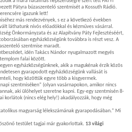
ződik a mára hatalmas népszerűségre szert tett PÁTYI
vezett Pátyra búzaszentelő szentmisét a Kossuth Rádió.
erencsére igazunk lett!
miséhez más rendezvények, s ez a következő években
ivált láthatunk nívós előadókkal és kézműves vásárral.
zség Önkormányzata és az Alapítvány Páty Fejlesztéséért,
toborzásában egyházközségünk továbbra is részt vesz. A
zaszentelő szentmise maradt.
ntbeszédet, idén Takács Nándor nyugalmazott megyés
 templom falai között.
e legyen egyházközségünknek, akik a magukénak érzik közös
vendetesen gyarapodott egyházközségünk vallását is
ömteli, hogy közöttük egyre több a kisgyermek.
znapi szentmiséken” (olyan vasárnapokon, amikor nincs
annak, aki ülőhelyet szeretne kapni. Egy-egy szentmisén 8-
kai korlátok (nincs elég hely!) akadályozzák, hogy még
a katolikus magyarság lélekszámának gyarapodásában.” Mi
öszönő testület tagjai már gyakorlottak.
13 világi