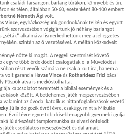
ttunk családi farsangon, barlang túrákon, könnyebb és ún.
áron és télen, általában 50-60, esetenként 80-100 embert
rbertné Németh Ági
volt.
as Vince
, egyházközségünk gondnokának telkén és együtt
rünk szervezésében végigjártunk jó néhány barlangot
 „séták” alkalmával ismerkedhettünk meg a jellegzetes
örnyékén, szintén az ő vezetésével. A méltán közkedvelt
ménnyé nőtte ki magát. A reggeli szentmisét követő
ok egyre több érdeklődőt csalogattak el a Művelődési
úcsúban részt vevők számára ne csak a kultúra, hanem a
ra volt garancia
Havas Vince
és
Rotharidesz Frici
bácsi
ly Püspök atya is megkóstolhatta.
iája kapcsolatot teremtett a bibliai események és a
szokások között. A betlehemes játék megszervezésében
la
valamint az óvodai katolikus hittanfoglalkozások vezetői
szky Júlia
dolgozik évről évre, csakúgy, mint a Mikulás
en. Évről évre egyre több kisebb-nagyobb gyermek izgulja
zakállú érkezését templomunkba és élvezi önfeledt
 játék csodálatos meseszövését és dallamait.