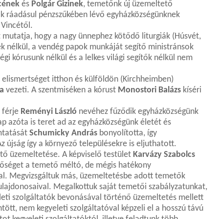
cének
és
Polgár Gizinek
, temetőnk új üzemeltető
gok ráadásul pénzszűkében lévő egyházközségünknek
 Vincétől.
 mutatja, hogy a nagy ünnephez kötődő liturgiák (Húsvét,
k nélkül, a vendég papok munkáját segítő ministránsok
gi kórusunk nélkül és a lelkes világi segítők nélkül nem
 elismertséget itthon és külföldön (Kirchheimben)
a
vezeti. A szentmiséken a kórust
Monostori Balázs
kíséri
 férje
Reményi László
nevéhez fűződik egyházközségünk
ap azóta is teret ad az egyházközségünk életét és
mtatását
Schumicky András
bonyolította, így
újság így a környező településekre is eljuthatott.
tő üzemeltetése. A képviselő testület
Karvázy Szabolcs
tőséget a temető méltó, de mégis hatékony
al. Megvizsgáltuk más, üzemeltetésbe adott temetők
ulajdonosaival. Megalkottuk saját temetői szabályzatunkat,
leti szolgáltatók bevonásával történő üzemeltetés mellett
ntött, nem kegyeleti szolgáltatóval képzeli el a hosszú távú