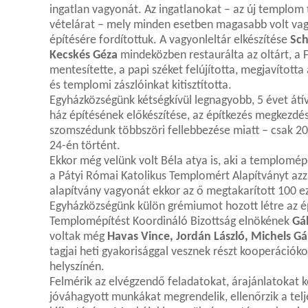
ingatlan vagyonát. Az ingatlanokat – az új templom t
vételárat – mely minden esetben magasabb volt vag
építésére fordítottuk. A vagyonleltár elkészítése
Sc
Kecskés Géza
mindeközben restaurálta az oltárt, a F
mentesítette, a papi széket felújította, megjavította
és templomi zászlóinkat kitisztította.
Egyházközségünk kétségkívül legnagyobb, 5 évet átív
ház építésének előkészítése, az építkezés megkezdése
szomszédunk többszöri fellebbezése miatt – csak 2
24-én történt.
Ekkor még velünk volt Béla atya is, aki a templomépí
a Pátyi Római Katolikus Templomért Alapítványt azza
alapítvány vagyonát ekkor az ő megtakarított 100 ez
Egyházközségünk külön grémiumot hozott létre az é
Templomépítést Koordináló Bizottság elnökének
Gá
voltak még
Havas Vince, Jordán László, Michels G
tagjai heti gyakorisággal vesznek részt kooperációk
helyszínén.
Felmérik az elvégzendő feladatokat, árajánlatokat kér
jóváhagyott munkákat megrendelik, ellenőrzik a telj