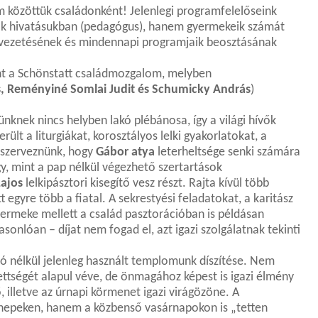
 közöttük családonként! Jelenlegi programfelelőseink
k hivatásukban (pedagógus), hanem gyermekeik számát
ki vezetésének és mindennapi programjaik beosztásának
nt a Schönstatt családmozgalom, melyben
s, Reményiné Somlai Judit és Schumicky András
)
nknek nincs helyben lakó plébánosa, így a világi hívők
rült a liturgiákat, korosztályos lelki gyakorlatokat, a
y szerveznünk, hogy
Gábor atya
leterheltsége senki számára
y, mint a pap nélkül végezhető szertartások
ajos
lelkipásztori kisegítő vesz részt. Rajta kívül több
 egyre több a fiatal. A sekrestyési feladatokat, a karitász
gyermeke mellett a család pasztorációban is példásan
nlóan – díjat nem fogad el, azt igazi szolgálatnak tekinti
 nélkül jelenleg használt templomunk díszítése. Nem
ttségét alapul véve, de önmagához képest is igazi élmény
 illetve az úrnapi körmenet igazi virágözöne. A
nnepeken, hanem a közbenső vasárnapokon is „tetten