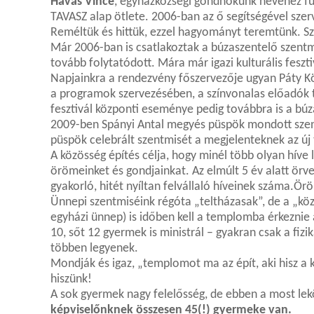
Havas Vince
, egyházközségi gondnokunk nevéhez fű
TAVASZ alap ötlete. 2006-ban az ő segítségével szer
Reméltük és hittük, ezzel hagyományt teremtünk. Sz
Már 2006-ban is csatlakoztak a búzaszentelő szent
tovább folytatódott. Mára már igazi kulturális feszt
Napjainkra a rendezvény főszervezője ugyan Páty Kö
a programok szervezésében, a színvonalas előadók 
fesztivál központi eseménye pedig továbbra is a bú
2009-ben Spányi Antal megyés püspök mondott sze
püspök celebrált szentmisét a megjelenteknek az új
A közösség építés célja, hogy minél több olyan hív
örömeinket és gondjainkat. Az elmúlt 5 év alatt ör
gyakorló, hitét nyíltan felvállaló híveinek száma.Ör
Ünnepi szentmiséink régóta „teltházasak”, de a „kö
egyházi ünnep) is időben kell a templomba érkeznie 
10, sőt 12 gyermek is ministrál – gyakran csak a fizi
többen legyenek.
Mondják és igaz, „templomot ma az épít, aki hisz 
hiszünk!
A sok gyermek nagy felelősség, de ebben a most lek
képviselőnknek összesen 45(!) gyermeke van.