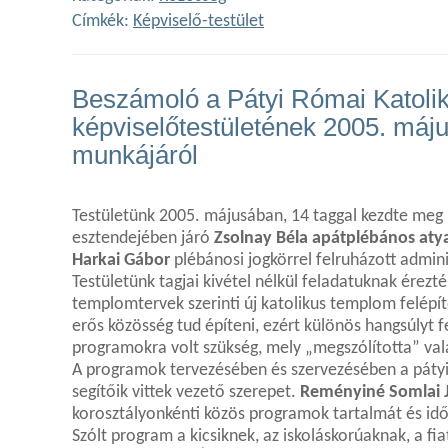
Címkék:
Képviselő-testület
Beszámoló a Pátyi Római Katol
képviselőtestületének 2005. május
munkájáról
Testületünk 2005. májusában, 14 taggal kezdte meg 
esztendejében járó
Zsolnay Béla apátplébános aty
Harkai Gábor
plébánosi jogkörrel felruházott admin
Testületünk tagjai kivétel nélkül feladatuknak érezt
templomtervek szerinti új katolikus templom felépí
erős közösség tud építeni, ezért különös hangsúlyt 
programokra volt szükség, mely „megszólította” val
A programok tervezésében és szervezésében a pátyi t
segítőik vittek vezető szerepet.
Reményiné Somlai J
korosztályonkénti közös programok tartalmát és idő
Szólt program a kicsiknek, az iskoláskorúaknak, a fi