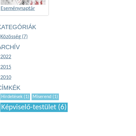
Eseménynaptár
KATEGÓRIÁK
Közösség (7)
ARCHÍV
2022
2015
2010
CÍMKÉK
Hirdetések (1)
Miserend (1)
Képviselő-testület (6)