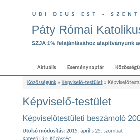
UBI DEUS EST - SZEN
Páty Római Katoliku
SZJA 1% felajánlásához alapítványunk 
Aktuális
Eseménynaptár
Közösség
Közösségünk
»
Képviselő-testület
» Képviselőtest
Képviselő-testület
Képviselőtestületi beszámoló 20
Utolsó módosítás:
2015. április 25. szombat
Kategóriák:
Közösség