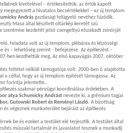
elkének kivételével – értékesítettük, az értük kapott
y megegyezett a hivatalos becsértékekkel – az új templom
humicky András
gazdasági felügyelő nevéhez fűződik.
eszty Masa által készített oltárkép keretét szú
 a szentmise kezdetét jelző csengettyű elszakadt zsinórját
elő, feladata volt az új templom, plébánia és közösségi
 és – lehetőség szerint - befejezése. Az építkezést –
007-ben kezdhettük meg. Az első kapavágás 2007. október
tés feltétel nélküli támogatója volt. 2000-ben ő alapította
l a céllal, hogy az új templom építését támogassa. Az
er forintja jelentette…
pítkezés szakmai-pénzügyi koordinálása érdekében. A
bor atya Schumicky Andrást
nevezte ki, a grémium tagjai
ábor, Gutowski Robert és Reményi László
. A bizottság
on és végeznek munkaterület bejárást az építkezés
nek be és ezeket a testület elé terjesztik. A testület által
esítés műszaki tartalmát és javaslatot tesznek a munkadíj