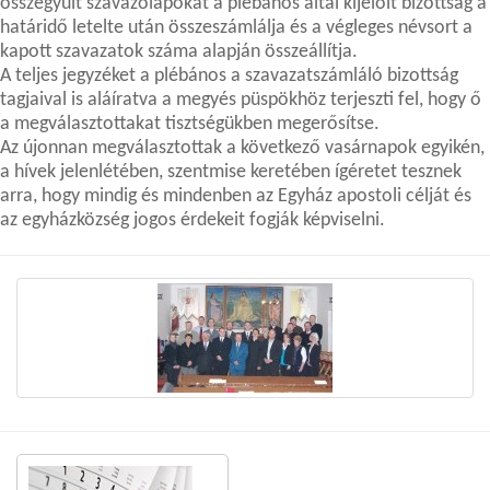
összegyűlt szavazólapokat a plébános által kijelölt bizottság a
határidő letelte után összeszámlálja és a végleges névsort a
kapott szavazatok száma alapján összeállítja.
A teljes jegyzéket a plébános a szavazatszámláló bizottság
tagjaival is aláíratva a megyés püspökhöz terjeszti fel, hogy ő
a megválasztottakat tisztségükben megerősítse.
Az újonnan megválasztottak a következő vasárnapok egyikén,
a hívek jelenlétében, szentmise keretében ígéretet tesznek
arra, hogy mindig és mindenben az Egyház apostoli célját és
az egyházközség jogos érdekeit fogják képviselni.