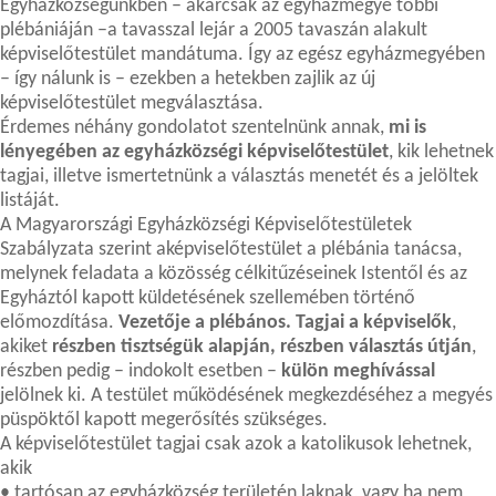
Egyházközségünkben – akárcsak az egyházmegye többi
plébániáján –a tavasszal lejár a 2005 tavaszán alakult
képviselőtestület mandátuma. Így az egész egyházmegyében
– így nálunk is – ezekben a hetekben zajlik az új
képviselőtestület megválasztása.
Érdemes néhány gondolatot szentelnünk annak,
mi is
lényegében az egyházközségi képviselőtestület
, kik lehetnek
tagjai, illetve ismertetnünk a választás menetét és a jelöltek
listáját.
A Magyarországi Egyházközségi Képviselőtestületek
Szabályzata szerint aképviselőtestület a plébánia tanácsa,
melynek feladata a közösség célkitűzéseinek Istentől és az
Egyháztól kapott küldetésének szellemében történő
előmozdítása.
Vezetője a plébános. Tagjai a képviselők
,
akiket
részben tisztségük alapján, részben választás útján
,
részben pedig – indokolt esetben –
külön meghívással
jelölnek ki. A testület működésének megkezdéséhez a megyés
püspöktől kapott megerősítés szükséges.
A képviselőtestület tagjai csak azok a katolikusok lehetnek,
akik
• tartósan az egyházközség területén laknak, vagy ha nem