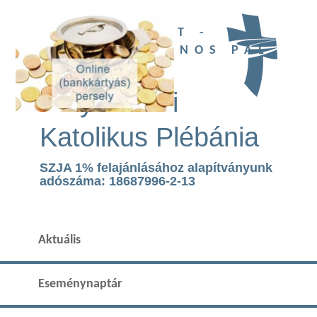
UBI DEUS EST -
SZENT II. JÁNOS PÁL
TEMPLOM
Páty Római
Katolikus Plébánia
SZJA 1% felajánlásához alapítványunk
adószáma: 18687996-2-13
Aktuális
Eseménynaptár