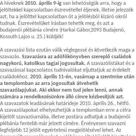
A híveknek
2010. április 9-ig
van lehetőségük arra, hogy a
jelöltekkel kapcsolatban észrevétellel éljenek, illetve jelezzék
azt, ha a jelölttel kapcsolatban őt a jelölésből kizáró okról
tudnak. Észrevételüket írásban tehetik meg, és azt a
budajenői plébánia címére (Harkai Gábor,2093 Budajenő,
Kossuth Lajos u. 25.) küldjék!
A szavazási lista ezután válik véglegessé és következik maga a
szavazás.
Szavazásra az adófőkönyvben szereplő családok
nagykorú, katolikus tagjai jogosultak.
A szavazólistákat és a
szavazással kapcsolatos tudnivalókat eljuttatjuk az érdekelt
családokhoz.
2010. április 11-én, vasárnap a szentmise után
a templomban az arra jogosultak átvehetik
szavazólapjukat. Aki ekkor nem tud jelen lenni, annak
számára a rendelkezésünkre álló címre kézbesítjük azt.
A szavazatok leadásának határideje 2010. április 26., hétfő.
A szavazólapokat elhelyezhetjük a templomban erre a célra
kijelölt szavazóurnába, illetve postára adhatjuk a budajenői
plébánia fentebb már jelzett címére. Érvényesen szavazni
legfeljebb 12 jelölt egyértelmű megjelölésével lehet. Az