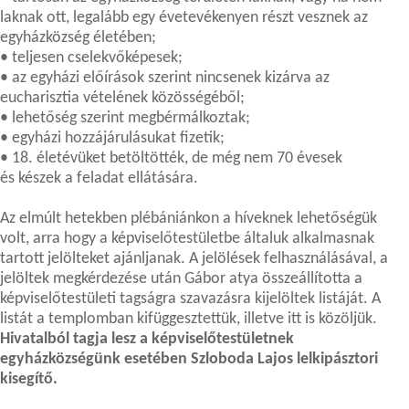
laknak ott, legalább egy évetevékenyen részt vesznek az
egyházközség életében;
• teljesen cselekvőképesek;
• az egyházi előírások szerint nincsenek kizárva az
eucharisztia vételének közösségéből;
• lehetőség szerint megbérmálkoztak;
• egyházi hozzájárulásukat fizetik;
• 18. életévüket betöltötték, de még nem 70 évesek
és készek a feladat ellátására.
Az elmúlt hetekben plébániánkon a híveknek lehetőségük
volt, arra hogy a képviselőtestületbe általuk alkalmasnak
tartott jelölteket ajánljanak. A jelölések felhasználásával, a
jelöltek megkérdezése után Gábor atya összeállította a
képviselőtestületi tagságra szavazásra kijelöltek listáját. A
listát a templomban kifüggesztettük, illetve itt is közöljük.
Hivatalból tagja lesz a képviselőtestületnek
egyházközségünk esetében Szloboda Lajos lelkipásztori
kisegítő.