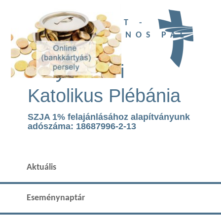
UBI DEUS EST -
SZENT II. JÁNOS PÁL
TEMPLOM
Páty Római
Katolikus Plébánia
SZJA 1% felajánlásához alapítványunk
adószáma: 18687996-2-13
Aktuális
Eseménynaptár