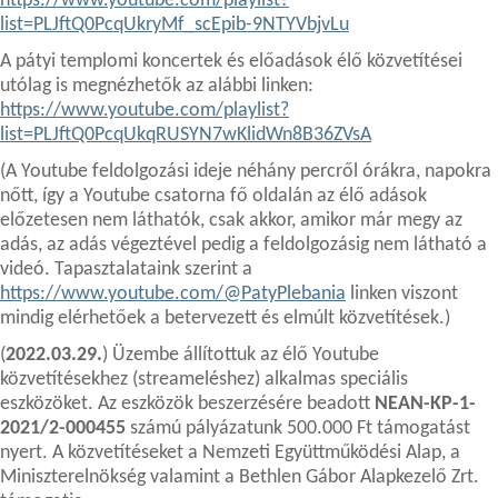
https://www.youtube.com/playlist?
list=PLJftQ0PcqUkryMf_scEpib-9NTYVbjvLu
A pátyi templomi koncertek és előadások élő közvetítései
utólag is megnézhetők az alábbi linken:
https://www.youtube.com/playlist?
list=PLJftQ0PcqUkqRUSYN7wKlidWn8B36ZVsA
(A Youtube feldolgozási ideje néhány percről órákra, napokra
nőtt, így a Youtube csatorna fő oldalán az élő adások
előzetesen nem láthatók, csak akkor, amikor már megy az
adás, az adás végeztével pedig a feldolgozásig nem látható a
videó. Tapasztalataink szerint a
https://www.youtube.com/@PatyPlebania
linken viszont
mindig elérhetőek a betervezett és elmúlt közvetítések.)
(
2022.03.29.
) Üzembe állítottuk az élő Youtube
közvetítésekhez (streameléshez) alkalmas speciális
eszközöket. Az eszközök beszerzésére beadott
NEAN-KP-1-
2021/2-000455
számú pályázatunk 500.000 Ft támogatást
nyert. A közvetítéseket a Nemzeti Együttműködési Alap, a
Miniszterelnökség valamint a Bethlen Gábor Alapkezelő Zrt.