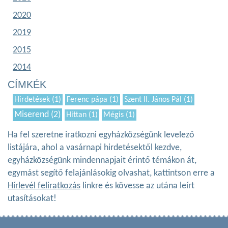
2020
2019
2015
2014
CÍMKÉK
Hirdetések (1)
Ferenc pápa (1)
Szent II. János Pál (1)
Miserend (2)
Hittan (1)
Mégis (1)
Ha fel szeretne iratkozni egyházközségünk levelező
listájára, ahol a vasárnapi hirdetésektől kezdve,
egyházközségünk mindennapjait érintő témákon át,
egymást segítő felajánlásokig olvashat, kattintson erre a
Hírlevél feliratkozás
linkre és kövesse az utána leírt
utasításokat!