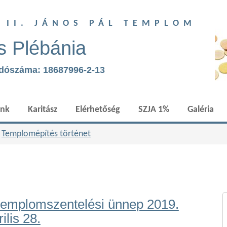
T II. JÁNOS PÁL TEMPLOM
s Plébánia
adószáma: 18687996-2-13
ünk
Karitász
Elérhetőség
SZJA 1%
Galéria
»
Templomépítés történet
templomszentelési ünnep 2019.
ilis 28.