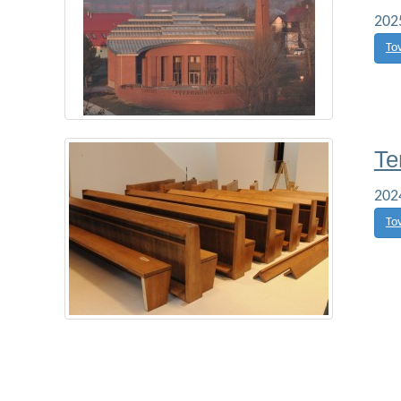
2025
To
Te
202
To