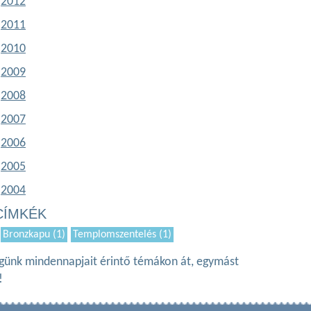
2012
2011
2010
2009
2008
2007
2006
2005
2004
CÍMKÉK
Bronzkapu (1)
Templomszentelés (1)
ségünk mindennapjait érintő témákon át, egymást
!