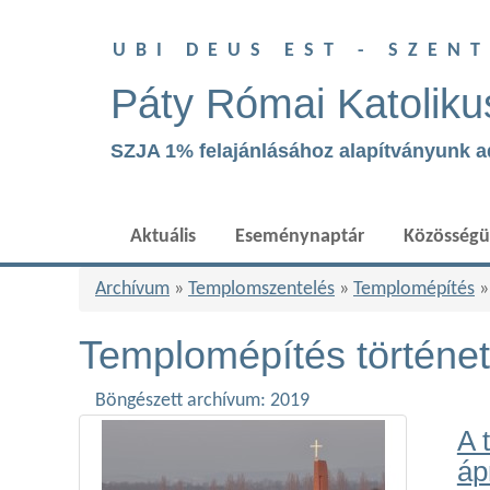
UBI DEUS EST - SZEN
Páty Római Katoliku
SZJA 1% felajánlásához alapítványunk 
Aktuális
Eseménynaptár
Közösség
Archívum
»
Templomszentelés
»
Templomépítés
Templomépítés történet
Böngészett archívum: 2019
A 
ápr