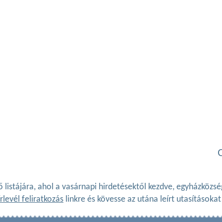
ő listájára, ahol a vasárnapi hirdetésektől kezdve, egyházköz
rlevél feliratkozás
linkre és kövesse az utána leírt utasításokat