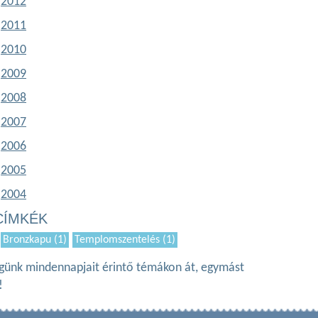
2012
2011
2010
2009
2008
2007
2006
2005
2004
CÍMKÉK
Bronzkapu (1)
Templomszentelés (1)
ségünk mindennapjait érintő témákon át, egymást
!