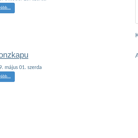
vább...
onzkapu
9. május 01. szerda
vább...