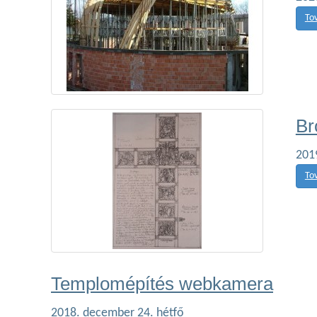
To
Br
201
To
Templomépítés webkamera
2018. december 24. hétfő