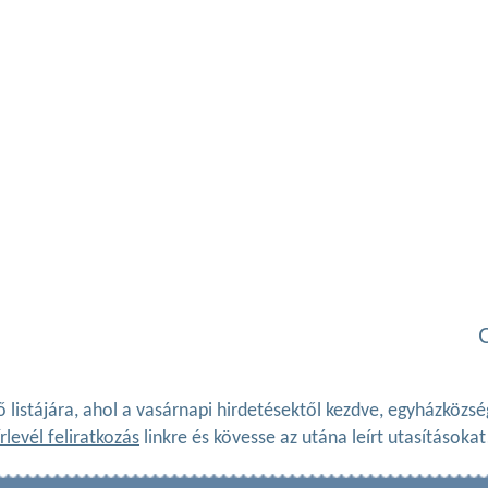
ő listájára, ahol a vasárnapi hirdetésektől kezdve, egyházköz
rlevél feliratkozás
linkre és kövesse az utána leírt utasításokat