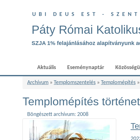
UBI DEUS EST - SZEN
Páty Római Katoliku
SZJA 1% felajánlásához alapítványunk 
Aktuális
Eseménynaptár
Közösség
Archívum
»
Templomszentelés
»
Templomépítés
Templomépítés történet
Böngészett archívum: 2008
Te
2023