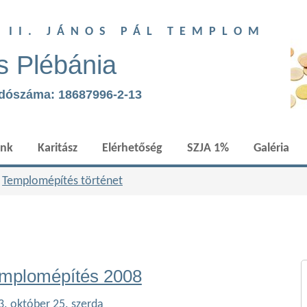
T II. JÁNOS PÁL TEMPLOM
s Plébánia
adószáma: 18687996-2-13
ünk
Karitász
Elérhetőség
SZJA 1%
Galéria
»
Templomépítés történet
mplomépítés 2008
. október 25. szerda