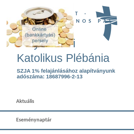
UBI DEUS EST -
SZENT II. JÁNOS PÁL
TEMPLOM
Páty Római
Katolikus Plébánia
SZJA 1% felajánlásához alapítványunk
adószáma: 18687996-2-13
Aktuális
Eseménynaptár