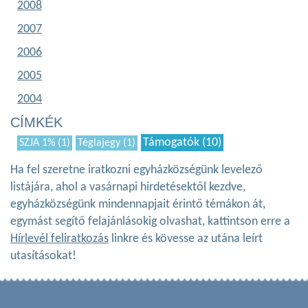
2008
2007
2006
2005
2004
CÍMKÉK
Támogatók (10)
SZJA 1% (1)
Téglajegy (1)
Ha fel szeretne iratkozni egyházközségünk levelező
listájára, ahol a vasárnapi hirdetésektől kezdve,
egyházközségünk mindennapjait érintő témákon át,
egymást segítő felajánlásokig olvashat, kattintson erre a
Hírlevél feliratkozás
linkre és kövesse az utána leírt
utasításokat!