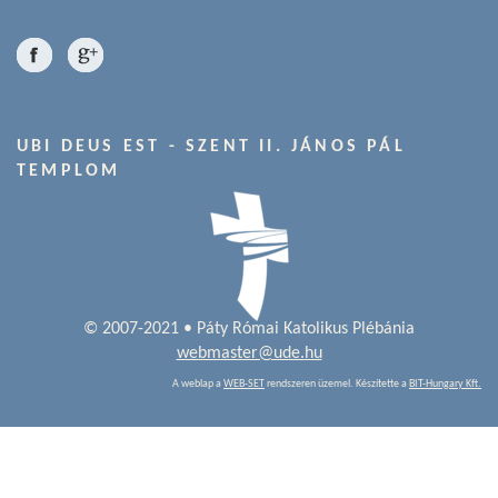
UBI DEUS EST - SZENT II. JÁNOS PÁL
TEMPLOM
© 2007-2021 • Páty Római Katolikus Plébánia
webmaster@ude.hu
A weblap a
WEB-SET
rendszeren üzemel. Készítette a
BIT-Hungary Kft.