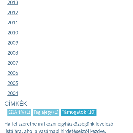
2013
2012
2011
2010
2009
2008
2007
2006
2005
2004
CÍMKÉK
Támogatók (10)
SZJA 1% (1)
Téglajegy (1)
Ha fel szeretne iratkozni egyházközségünk levelező
listájára, ahol a vasárnapi hirdetésektől kezdve,