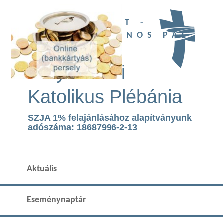
UBI DEUS EST -
SZENT II. JÁNOS PÁL
TEMPLOM
Páty Római
Katolikus Plébánia
SZJA 1% felajánlásához alapítványunk
adószáma: 18687996-2-13
Aktuális
Eseménynaptár