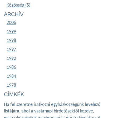
Közösség (5)
ARCHÍV
2006
1999
1998
1997
1992
1986
1984
1978
CÍMKÉK
Ha fel szeretne iratkozni egyházközségünk levelező
listájára, ahol a vasárnapi hirdetésektől kezdve,
egyházközségünk mindennapjait érintő témákon át,