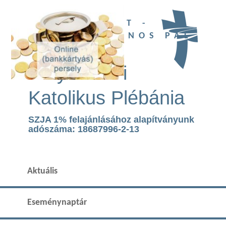
UBI DEUS EST -
SZENT II. JÁNOS PÁL
TEMPLOM
Páty Római
Katolikus Plébánia
SZJA 1% felajánlásához alapítványunk
adószáma: 18687996-2-13
Aktuális
Eseménynaptár