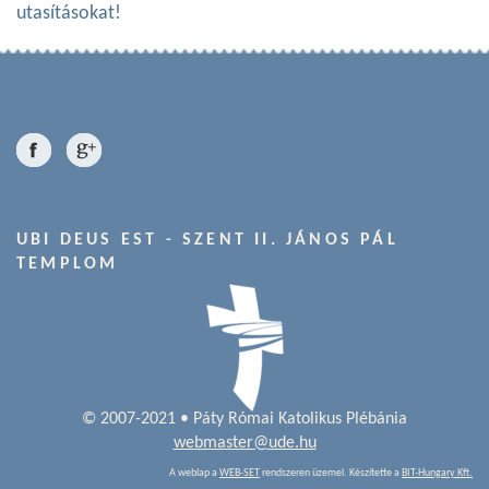
utasításokat!
UBI DEUS EST - SZENT II. JÁNOS PÁL
TEMPLOM
© 2007-2021 • Páty Római Katolikus Plébánia
webmaster@ude.hu
A weblap a
WEB-SET
rendszeren üzemel. Készítette a
BIT-Hungary Kft.