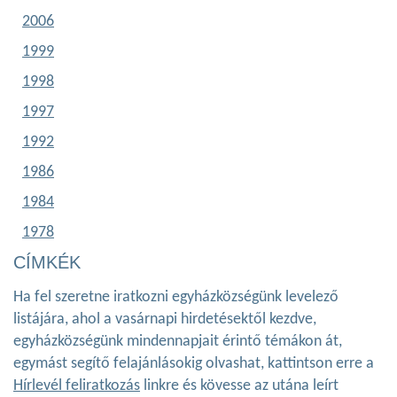
2006
1999
1998
1997
1992
1986
1984
1978
CÍMKÉK
Ha fel szeretne iratkozni egyházközségünk levelező
listájára, ahol a vasárnapi hirdetésektől kezdve,
egyházközségünk mindennapjait érintő témákon át,
egymást segítő felajánlásokig olvashat, kattintson erre a
Hírlevél feliratkozás
linkre és kövesse az utána leírt