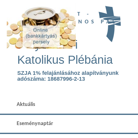
UBI DEUS EST -
SZENT II. JÁNOS PÁL
TEMPLOM
Páty Római
Katolikus Plébánia
SZJA 1% felajánlásához alapítványunk
adószáma: 18687996-2-13
Aktuális
Eseménynaptár