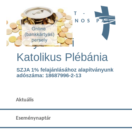
UBI DEUS EST -
SZENT II. JÁNOS PÁL
TEMPLOM
Páty Római
Katolikus Plébánia
SZJA 1% felajánlásához alapítványunk
adószáma: 18687996-2-13
Aktuális
Eseménynaptár