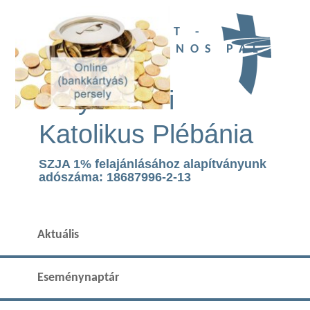
UBI DEUS EST -
SZENT II. JÁNOS PÁL
TEMPLOM
Páty Római
Katolikus Plébánia
SZJA 1% felajánlásához alapítványunk
adószáma: 18687996-2-13
Aktuális
Eseménynaptár