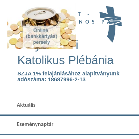
UBI DEUS EST -
SZENT II. JÁNOS PÁL
TEMPLOM
Páty Római
Katolikus Plébánia
SZJA 1% felajánlásához alapítványunk
adószáma: 18687996-2-13
Aktuális
Eseménynaptár