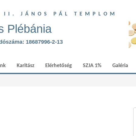
T II. JÁNOS PÁL TEMPLOM
s Plébánia
adószáma: 18687996-2-13
ünk
Karitász
Elérhetőség
SZJA 1%
Galéria