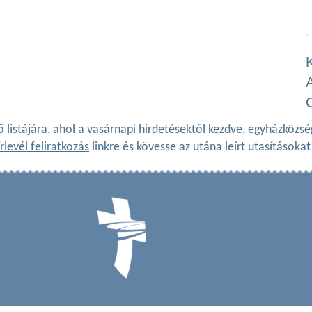
ő listájára, ahol a vasárnapi hirdetésektől kezdve, egyházköz
rlevél feliratkozás
linkre és kövesse az utána leírt utasításokat