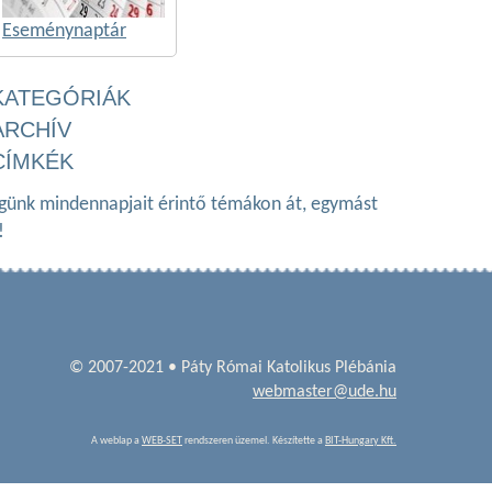
Eseménynaptár
KATEGÓRIÁK
ARCHÍV
CÍMKÉK
ségünk mindennapjait érintő témákon át, egymást
!
© 2007-2021 • Páty Római Katolikus Plébánia
webmaster@ude.hu
A weblap a
WEB-SET
rendszeren üzemel. Készítette a
BIT-Hungary Kft.