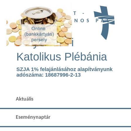
UBI DEUS EST -
SZENT II. JÁNOS PÁL
TEMPLOM
Páty Római
Katolikus Plébánia
SZJA 1% felajánlásához alapítványunk
adószáma: 18687996-2-13
Aktuális
Eseménynaptár