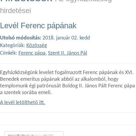
hirdetései
Levél Ferenc pápának
Utolsó módosítás:
2018. január 02. kedd
Kategóriák:
Közösség
Címkék:
Ferenc pápa
,
Szent II. János Pál
Egyházközségünk levelet fogalmazott Ferenc pápának és XVI.
Benedek emeritus pápának abból az alkalomból, hogy
templomunk égi patrónusát Boldog II. János Pált Ferenc pápa
a szentek sorába emeli.
A levél letölthető itt.