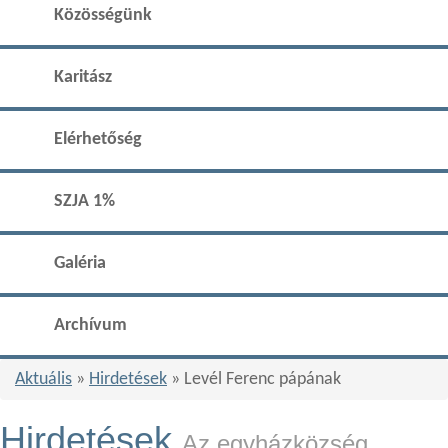
Közösségünk
Karitász
Elérhetőség
SZJA 1%
Galéria
Archívum
Aktuális
»
Hirdetések
» Levél Ferenc pápának
Hirdetések
Az egyházközség