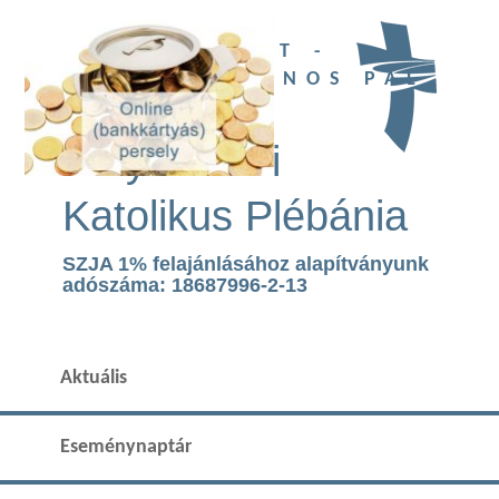
UBI DEUS EST -
SZENT II. JÁNOS PÁL
TEMPLOM
Páty Római
Katolikus Plébánia
SZJA 1% felajánlásához alapítványunk
adószáma: 18687996-2-13
Aktuális
Eseménynaptár