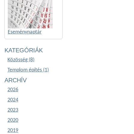
Eseménynaptár
KATEGÓRIÁK
Közösség (8)
Templom építés (1)
ARCHÍV
2026
2024
2023
2020
2019