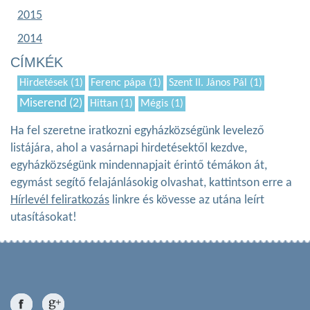
2015
2014
CÍMKÉK
Hirdetések (1)
Ferenc pápa (1)
Szent II. János Pál (1)
Miserend (2)
Hittan (1)
Mégis (1)
Ha fel szeretne iratkozni egyházközségünk levelező
listájára, ahol a vasárnapi hirdetésektől kezdve,
egyházközségünk mindennapjait érintő témákon át,
egymást segítő felajánlásokig olvashat, kattintson erre a
Hírlevél feliratkozás
linkre és kövesse az utána leírt
utasításokat!