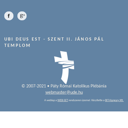
UBI DEUS EST - SZENT II. JÁNOS PÁL
TEMPLOM
© 2007-2021 • Páty Római Katolikus Plébánia
webmaster@ude.hu
A weblap a
WEB-SET
rendszeren üzemel. Készítette a
BIT-Hungary Kft.