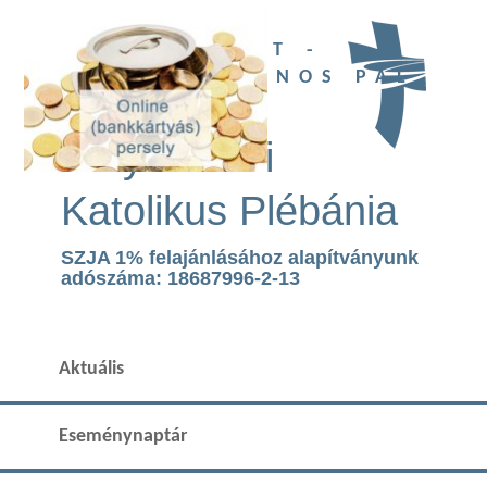
UBI DEUS EST -
SZENT II. JÁNOS PÁL
TEMPLOM
Páty Római
Katolikus Plébánia
SZJA 1% felajánlásához alapítványunk
adószáma: 18687996-2-13
Aktuális
Eseménynaptár